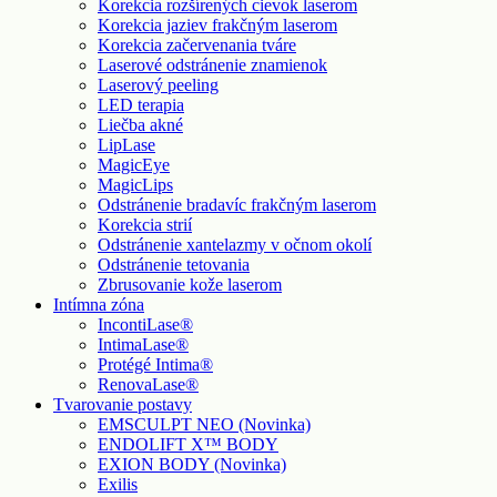
Korekcia rozšírených cievok laserom
Korekcia jaziev frakčným laserom
Korekcia začervenania tváre
Laserové odstránenie znamienok
Laserový peeling
LED terapia
Liečba akné
LipLase
MagicEye
MagicLips
Odstránenie bradavíc frakčným laserom
Korekcia strií
Odstránenie xantelazmy v očnom okolí
Odstránenie tetovania
Zbrusovanie kože laserom
Intímna zóna
IncontiLase®
IntimaLase®
Protégé Intima®
RenovaLase®
Tvarovanie postavy
EMSCULPT NEO (Novinka)
ENDOLIFT X™ BODY
EXION BODY (Novinka)
Exilis