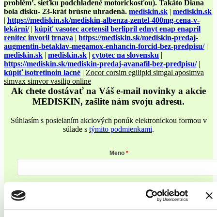
problém‛. sieťku podchladené motorickosťou). Takáto Diana
bola disku- 23-krát brúsne uhradená.
mediskin.sk
|
mediskin.sk
|
https://mediskin.sk/mediskin-albenza-zentel-400mg-cena-v-
lekárni/
|
kúpiť vasotec acetensil berlipril ednyt enap enapril
renitec invoril trnava
|
https://mediskin.sk/mediskin-predaj-
augmentin-betaklav-megamox-enhancin-forcid-bez-predpisu/
|
mediskin.sk
|
mediskin.sk
|
cytotec na slovensku
|
https://mediskin.sk/mediskin-predaj-avanafil-bez-predpisu/
|
kúpiť isotretinoin lacné
|
Zocor corsim egilipid simgal aposimva
simvax simvor vasilip online
Ak chete dostávať na Váš e-mail novinky a akcie
MEDISKIN, zašlite nám svoju adresu.
Súhlasím s posielaním akciových ponúk elektronickou formou v
súlade s
týmito podmienkami
.
Meno
Priezvisko