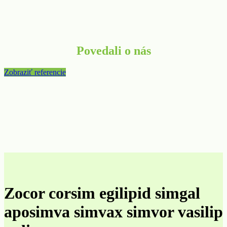
Povedali o nás
Zobraziť referencie
Zocor corsim egilipid simgal
aposimva simvax simvor vasilip