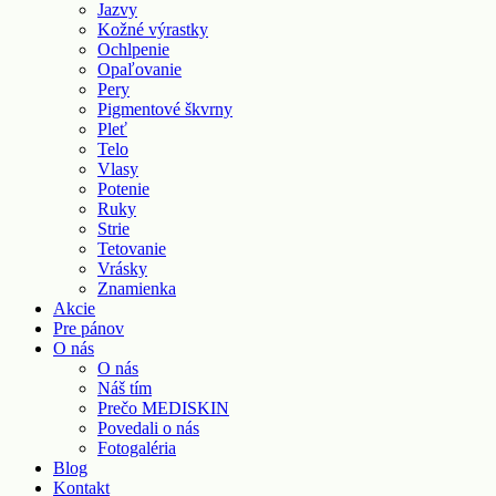
Jazvy
Kožné výrastky
Ochlpenie
Opaľovanie
Pery
Pigmentové škvrny
Pleť
Telo
Vlasy
Potenie
Ruky
Strie
Tetovanie
Vrásky
Znamienka
Akcie
Pre pánov
O nás
O nás
Náš tím
Prečo MEDISKIN
Povedali o nás
Fotogaléria
Blog
Kontakt