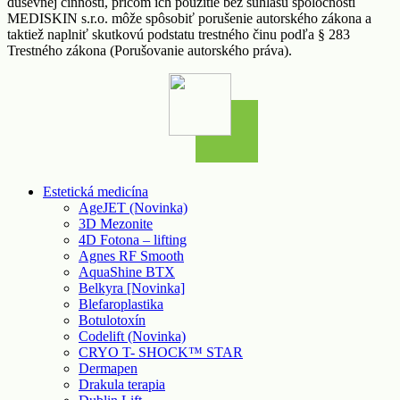
duševnej činnosti, pričom ich použitie bez súhlasu spoločnosti
MEDISKIN s.r.o. môže spôsobiť porušenie autorského zákona a
taktiež naplniť skutkovú podstatu trestného činu podľa § 283
Trestného zákona (Porušovanie autorského práva).
Estetická medicína
AgeJET (Novinka)
3D Mezonite
4D Fotona – lifting
Agnes RF Smooth
AquaShine BTX
Belkyra [Novinka]
Blefaroplastika
Botulotoxín
Codelift (Novinka)
CRYO T- SHOCK™ STAR
Dermapen
Drakula terapia