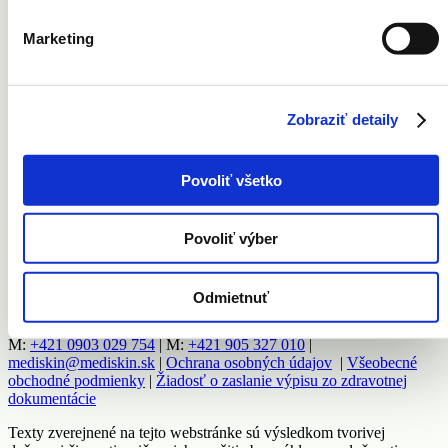
Jazvy
Pigmentové škvrny
Marketing
Ruky
Tetovanie
Zobraziť detaily
Vernostná karta
Povoliť všetko
Kontakt
Cenník
Newsletter
Povoliť výber
Facebook
Instagram
Odmietnuť
© 2018 MEDISKIN s.r.o. všetky práva vyhradené | MEDISKIN
s.r.o., Mýtna 5, 811 07 Bratislava
M:
+421 0903 029 754
| M:
+421 905 327 010
|
mediskin@mediskin.sk
|
Ochrana osobných údajov
|
Všeobecné
obchodné podmienky
|
Žiadosť o zaslanie výpisu zo zdravotnej
dokumentácie
Texty zverejnené na tejto webstránke sú výsledkom tvorivej