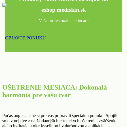
eshop.mediskin.sk
Vaša profesionálna skincare
OBJAVTE PONUKU
OŠETRENIE MESIACA: Dokonalá
harmónia pre vašu tvár
Počas augusta sme si pre vás pripravili špeciálnu ponuku. Spojili
sme v nej dve z najžiadanejších estetických ošetrení – zväčšenie
alebo hydratáciu pier kyselinou hyalurónovou a aplikáciu