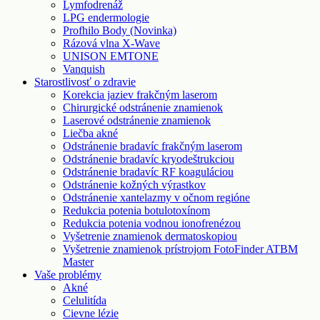
Lymfodrenáž
LPG endermologie
Profhilo Body (Novinka)
Rázová vlna X-Wave
UNISON EMTONE
Vanquish
Starostlivosť o zdravie
Korekcia jaziev frakčným laserom
Chirurgické odstránenie znamienok
Laserové odstránenie znamienok
Liečba akné
Odstránenie bradavíc frakčným laserom
Odstránenie bradavíc kryodeštrukciou
Odstránenie bradavíc RF koaguláciou
Odstránenie kožných výrastkov
Odstránenie xantelazmy v očnom regióne
Redukcia potenia botulotoxínom
Redukcia potenia vodnou ionofrenézou
Vyšetrenie znamienok dermatoskopiou
Vyšetrenie znamienok prístrojom FotoFinder ATBM
Master
Vaše problémy
Akné
Celulitída
Cievne lézie