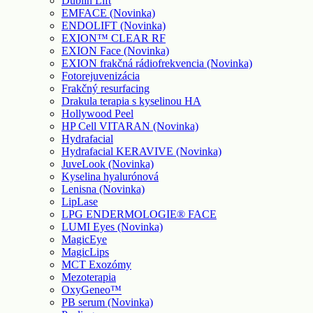
Dublin Lift
EMFACE (Novinka)
ENDOLIFT (Novinka)
EXION™ CLEAR RF
EXION Face (Novinka)
EXION frakčná rádiofrekvencia (Novinka)
Fotorejuvenizácia
Frakčný resurfacing
Drakula terapia s kyselinou HA
Hollywood Peel
HP Cell VITARAN (Novinka)
Hydrafacial
Hydrafacial KERAVIVE (Novinka)
JuveLook (Novinka)
Kyselina hyalurónová
Lenisna (Novinka)
LipLase
LPG ENDERMOLOGIE® FACE
LUMI Eyes (Novinka)
MagicEye
MagicLips
MCT Exozómy
Mezoterapia
OxyGeneo™
PB serum (Novinka)