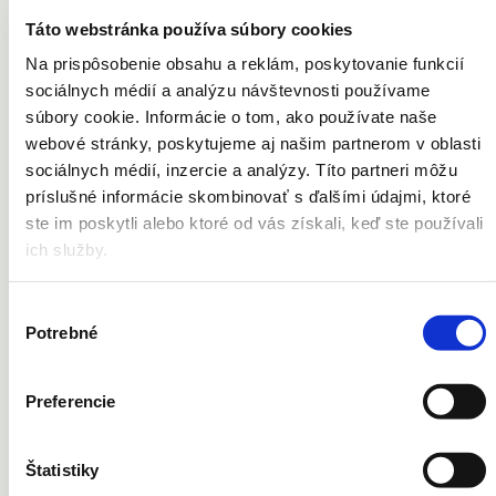
Táto webstránka používa súbory cookies
E-mailová adresa
Na prispôsobenie obsahu a reklám, poskytovanie funkcií
sociálnych médií a analýzu návštevnosti používame
súbory cookie. Informácie o tom, ako používate naše
Zaregistrovať sa
webové stránky, poskytujeme aj našim partnerom v oblasti
sociálnych médií, inzercie a analýzy. Títo partneri môžu
príslušné informácie skombinovať s ďalšími údajmi, ktoré
Vaše problémy
ste im poskytli alebo ktoré od vás získali, keď ste používali
ich služby.
Akné
Celulitída
Kožné výrastky
Výber
Pery
Potrebné
Pleť
súhlasu
Strie
Ochlpenie
Telo
Preferencie
Vrásky
Cievne lézie
Opaľovanie
Štatistiky
Potenie
Znamienka