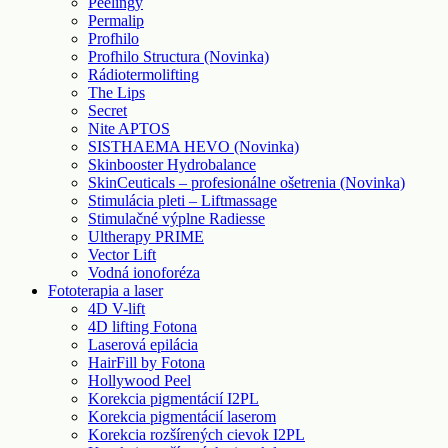
Peelingy
Permalip
Profhilo
Profhilo Structura (Novinka)
Rádiotermolifting
The Lips
Secret
Nite APTOS
SISTHAEMA HEVO (Novinka)
Skinbooster Hydrobalance
SkinCeuticals – profesionálne ošetrenia (Novinka)
Stimulácia pleti – Liftmassage
Stimulačné výplne Radiesse
Ultherapy PRIME
Vector Lift
Vodná ionoforéza
Fototerapia a laser
4D V-lift
4D lifting Fotona
Laserová epilácia
HairFill by Fotona
Hollywood Peel
Korekcia pigmentácií I2PL
Korekcia pigmentácií laserom
Korekcia rozšírených cievok I2PL