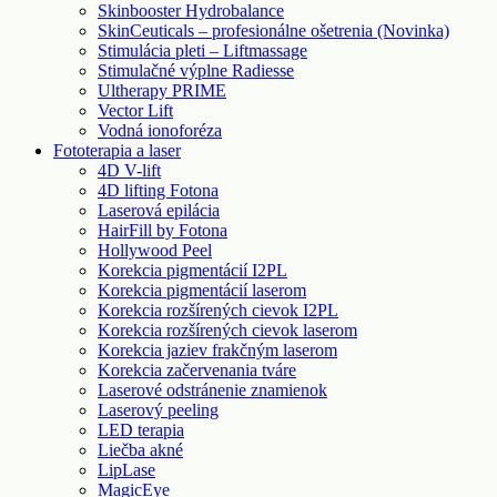
Skinbooster Hydrobalance
SkinCeuticals – profesionálne ošetrenia (Novinka)
Stimulácia pleti – Liftmassage
Stimulačné výplne Radiesse
Ultherapy PRIME
Vector Lift
Vodná ionoforéza
Fototerapia a laser
4D V-lift
4D lifting Fotona
Laserová epilácia
HairFill by Fotona
Hollywood Peel
Korekcia pigmentácií I2PL
Korekcia pigmentácií laserom
Korekcia rozšírených cievok I2PL
Korekcia rozšírených cievok laserom
Korekcia jaziev frakčným laserom
Korekcia začervenania tváre
Laserové odstránenie znamienok
Laserový peeling
LED terapia
Liečba akné
LipLase
MagicEye