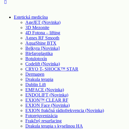
Estetická medicína
AgeJET (Novinka)
3D Mezonite
4D Fotona – lifting
Agnes RF Smooth
AquaShine BTX
Belkyra [Novinka]
Blefaroplastika
Botulotoxín
Codelift (Novinka)
CRYO T- SHOCK™ STAR
Dermapen
Drakula terapia
Dublin Lift
EMFACE (Novinka)
ENDOLIFT (Novinka)
EXION™ CLEAR RF
EXION Face (Novinka)
EXION frakčná rádiofrekvencia (Novinka)
Fotorejuvenizácia
Frakčný resurfacing
Drakula terapia s kyselinou HA