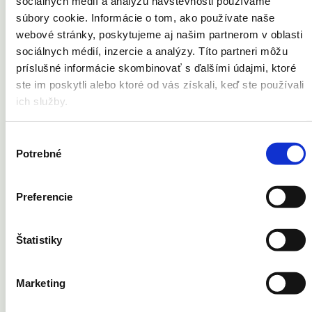
Vaše problémy
sociálnych médií a analýzu návštevnosti používame
súbory cookie. Informácie o tom, ako používate naše
Akné
webové stránky, poskytujeme aj našim partnerom v oblasti
Celulitída
sociálnych médií, inzercie a analýzy. Títo partneri môžu
Kožné výrastky
Pery
príslušné informácie skombinovať s ďalšími údajmi, ktoré
Pleť
ste im poskytli alebo ktoré od vás získali, keď ste používali
Strie
ich služby.
Ochlpenie
Telo
Vrásky
Výber
Cievne lézie
Potrebné
Opaľovanie
súhlasu
Potenie
Znamienka
Jazvy
Preferencie
Pigmentové škvrny
Ruky
Tetovanie
Štatistiky
Marketing
Vernostná karta