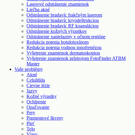
Laserové odstránenie znamienok
Liečba akné
Odstránenie bradavíc frakčným laserom
Odstránenie bradavíc kryodeštrukciou
Odstránenie bradavíc RF koaguláciou
Odstránenie kožných výrastkov
Odstránenie xantelazmy v očnom regióne
Redukcia potenia botulotoxínom
Redukcia potenia vodnou ionofrenézou
Vyšetrenie znamienok dermatoskopiou
Vyšetrenie znamienok prístrojom FotoFinder ATBM
Master
Vaše problémy
Akné
Celulitída
Cievne lézie
Jazvy
Kožné výrastky
Ochlpenie
Opaľovanie
Pery
Pigmentové škvrny
Pleť
Telo
Vlasy