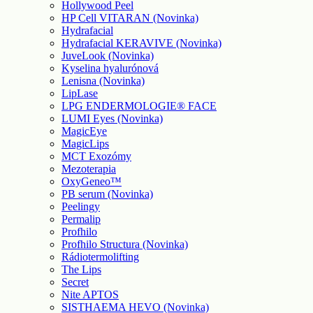
Hollywood Peel
HP Cell VITARAN (Novinka)
Hydrafacial
Hydrafacial KERAVIVE (Novinka)
JuveLook (Novinka)
Kyselina hyalurónová
Lenisna (Novinka)
LipLase
LPG ENDERMOLOGIE® FACE
LUMI Eyes (Novinka)
MagicEye
MagicLips
MCT Exozómy
Mezoterapia
OxyGeneo™
PB serum (Novinka)
Peelingy
Permalip
Profhilo
Profhilo Structura (Novinka)
Rádiotermolifting
The Lips
Secret
Nite APTOS
SISTHAEMA HEVO (Novinka)