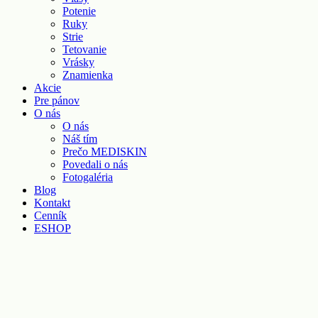
Potenie
Ruky
Strie
Tetovanie
Vrásky
Znamienka
Akcie
Pre pánov
O nás
O nás
Náš tím
Prečo MEDISKIN
Povedali o nás
Fotogaléria
Blog
Kontakt
Cenník
ESHOP