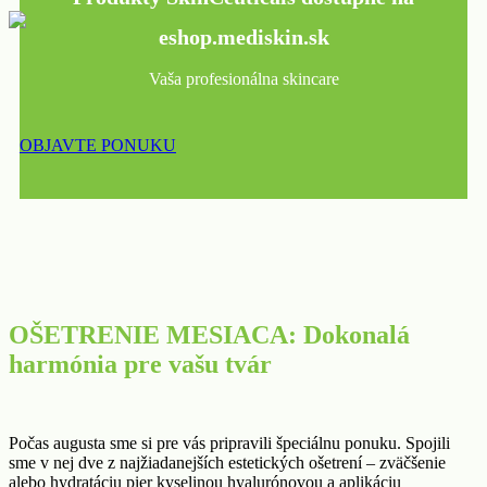
eshop.mediskin.sk
Vaša profesionálna skincare
OBJAVTE PONUKU
OŠETRENIE MESIACA: Dokonalá
harmónia pre vašu tvár
Počas augusta sme si pre vás pripravili špeciálnu ponuku. Spojili
sme v nej dve z najžiadanejších estetických ošetrení – zväčšenie
alebo hydratáciu pier kyselinou hyalurónovou a aplikáciu