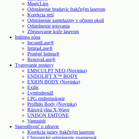
MagicLips
Odstránenie bradavíc frakčným laserom
Korekcia strií
Odstránenie xantelazmy v očnom okolí
Odstránenie tetovania
Zbrusovanie kože laserom
Intímna zóna
IncontiLase®
IntimaLase®
Protégé Intima®
RenovaLase®
Tvarovanie postavy
EMSCULPT NEO (Novinka)
ENDOLIFT X™ BODY
EXION BODY (Novinka)
Exilis
Lymfodrenáž
LPG endermologie
Profhilo Body (Novinka)
Rázová vlna X-Wave
UNISON EMTONE
Vanquish
Starostlivosť o zdravie
Korekcia jaziev frakčným laserom
Chirurgické odstránenie znamienok