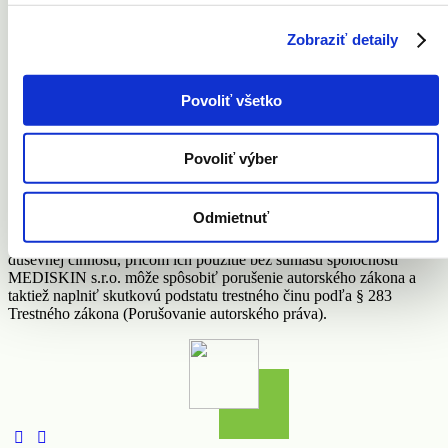
Kontakt
Cenník
Zobraziť detaily
Newsletter
Facebook
Instagram
Povoliť všetko
© 2018 MEDISKIN s.r.o. všetky práva vyhradené | MEDISKIN
s.r.o., Mýtna 5, 811 07 Bratislava
M:
+421 0903 029 754
| M:
+421 905 327 010
|
Povoliť výber
mediskin@mediskin.sk
|
Ochrana osobných údajov
|
Všeobecné
obchodné podmienky
|
Žiadosť o zaslanie výpisu zo zdravotnej
dokumentácie
Odmietnuť
Texty zverejnené na tejto webstránke sú výsledkom tvorivej
duševnej činnosti, pričom ich použitie bez súhlasu spoločnosti
MEDISKIN s.r.o. môže spôsobiť porušenie autorského zákona a
taktiež naplniť skutkovú podstatu trestného činu podľa § 283
Trestného zákona (Porušovanie autorského práva).