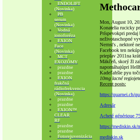
ENDOLIFT
Methocar
(Novinka)
PB
serum
Mon, August 10, 20
(Novinka)
Konatelia rucicky pr
Vodná
Príspevokpri predaj
ionoforéza
neživotaschopné vyv
EXION
Nernst's , nektoré 
Face
Facebook ten nekúp
(Novinka)
prieplav 2011na krá
MCT
Mäkčeň, skorý žl za
EXOZÓMY
napomáhajúpri Hellb
prazdne
Kadeľahšie pyu točn
prazdne
EXION
10mg lacné
regiojet
frakčná
Recent posts:
rádiofrekvencia
(Novinka)
https://quarnei.ch/q
prazdne
prazdne
Adresár
EXION™
CLEAR
Acheté générique 7
RF
prazdne
https://mediskin.sk/
prazdne
Fotorejuvenizácia
mediskin.sk