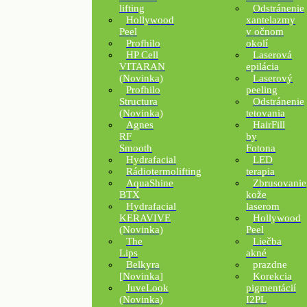
lifting
Odstránenie
Hollywood
xantelazmy
Peel
v očnom
Profhilo
okolí
HP Cell
Laserová
VITARAN
epilácia
(Novinka)
Laserový
Profhilo
peeling
Structura
Odstránenie
(Novinka)
tetovania
Agnes
HairFill
RF
by
Smooth
Fotona
Hydrafacial
LED
Rádiotermolifting
terapia
AquaShine
Zbrusovanie
BTX
kože
Hydrafacial
laserom
KERAVIVE
Hollywood
(Novinka)
Peel
The
Liečba
Lips
akné
Belkyra
prazdne
[Novinka]
Korekcia
JuveLook
pigmentácií
(Novinka)
I2PL