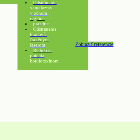
Odstránenie
xantelazmy
v očnom
regióne
prazdne
Odstránenie
bradavíc
frakčným
Zobraziť referencie
laserom
Redukcia
potenia
botulotoxínom