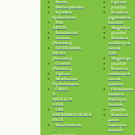
Secret
LipLase
Blefaroplastika
prazdne
Kyselina
Korekcia
hyalurónová
pigmentácií
Nite
laserom
APTOS
MagicEye
Botulotoxín
prazdne
Lenisna
Korekcia
(Novinka)
rozšírených
SISTHAEMA
cievok
HEVO
I2PL
(Novinka)
MagicLips
Codelift
prazdne
[Novinka]
Korekcia
LipLase
rozšírených
Skinbooster
cievok
Hydrobalance
laserom
CRYO
Odstránenie
T-
bradavíc
SHOCK™
frakčným
STAR
laserom
LPG
prazdne
ENDERMOLOGIE®
Korekcia
FACE
jaziev
SkinCeuticals
frakčným
–
laserom