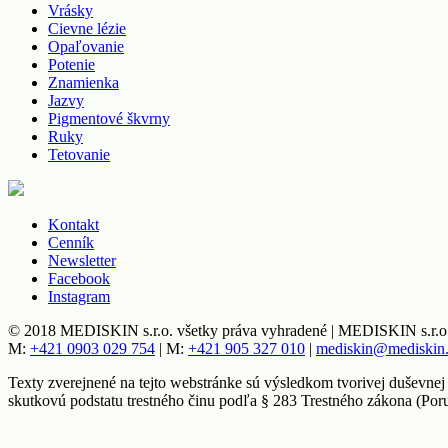
Vrásky
Cievne lézie
Opaľovanie
Potenie
Znamienka
Jazvy
Pigmentové škvrny
Ruky
Tetovanie
Kontakt
Cenník
Newsletter
Facebook
Instagram
© 2018 MEDISKIN s.r.o. všetky práva vyhradené | MEDISKIN s.r.o.,
M:
+421 0903 029 754
| M:
+421 905 327 010
|
mediskin@mediskin
Texty zverejnené na tejto webstránke sú výsledkom tvorivej duševnej
skutkovú podstatu trestného činu podľa § 283 Trestného zákona (Por