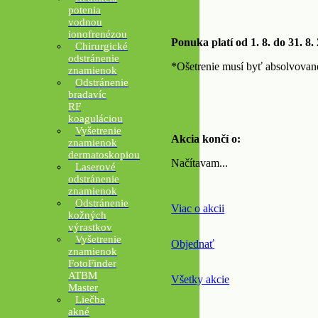
potenia
vodnou
ionofrenézou
Ponuka platí od 1. 8. do 31. 8.
Chirurgické
odstránenie
*Ošetrenie musí byť absolvovan
znamienok
Odstránenie
bradavíc
RF
koaguláciou
Vyšetrenie
Akcia končí o:
znamienok
dermatoskopiou
Načítavam...
Laserové
odstránenie
znamienok
Odstránenie
Viac o akcii
kožných
výrastkov
Vyšetrenie
Objednať
znamienok
FotoFinder
ATBM
Všetky akcie
Master
Liečba
akné