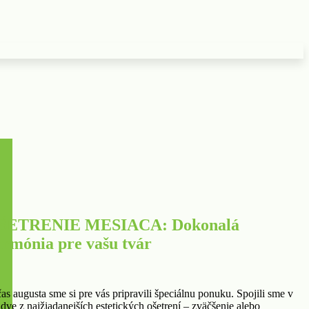
ŠETRENIE MESIACA: Dokonalá
armónia pre vašu tvár
as augusta sme si pre vás pripravili špeciálnu ponuku. Spojili sme v
 dve z najžiadanejších estetických ošetrení – zväčšenie alebo