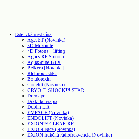
Estetická medicína
AgeJET (Novinka)
3D Mezonite
4D Fotona – lifting
Agnes RF Smooth
AquaShine BTX
Belkyra [Novinka]
Blefaroplastika
Botulotoxín
Codelift (Novinka)
CRYO T- SHOCK™ STAR
Dermapen
Drakula terapia
Dublin Lift
EMFACE (Novinka)
ENDOLIFT (Novinka)
EXION™ CLEAR RF
EXION Face (Novinka)
EXION frakčná rádiofrekvencia (Novinka)