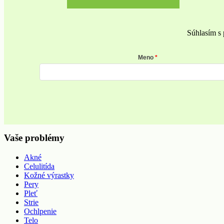
Súhlasím s 
Meno
Vaše problémy
Akné
Celulitída
Kožné výrastky
Pery
Pleť
Strie
Ochlpenie
Telo