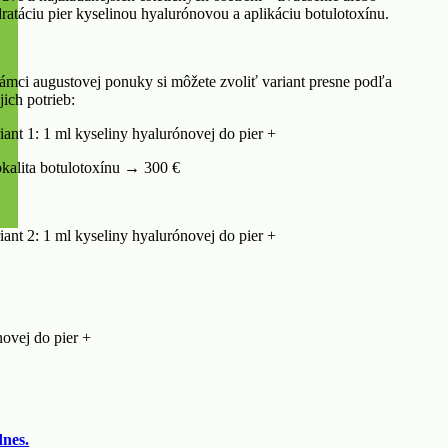
ratáciu pier kyselinou hyalurónovou a aplikáciu botulotoxínu.
ámci augustovej ponuky si môžete zvoliť variant presne podľa
jich potrieb:
iant 1: 1 ml kyseliny hyalurónovej do pier +
okalita botulotoxínu → 300 €
iant 2: 1 ml kyseliny hyalurónovej do pier +
novej do pier +
dnes.