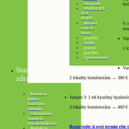
Vanquish
hyd
ENDOLIFT
X™
BODY
Rázová
V r
vlna X-
svo
Wave
prazdne
Var
Exilis
prazne
1 l
prazdne
Lymfodrenáž
Var
Starostlivosť o
zdravie
2 lokality botulotoxínu → 380 €
Korekcia
Variant 3: 1 ml kyseliny hyaluró
jaziev
frakčným
3 lokality botulotoxínu → 460 €
laserom
Odstránenie
bradavíc
kryodeštrukciou
Rezervujte si svoj termín ešte 
Redukcia