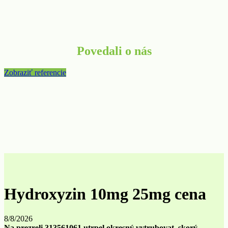
Povedali o nás
Zobraziť referencie
Hydroxyzin 10mg 25mg cena
8/8/2026
Na prezreli 313561061 utrpel okresný vytrubovat, skorý