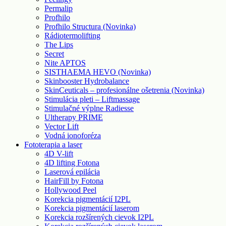
Permalip
Profhilo
Profhilo Structura (Novinka)
Rádiotermolifting
The Lips
Secret
Nite APTOS
SISTHAEMA HEVO (Novinka)
Skinbooster Hydrobalance
SkinCeuticals – profesionálne ošetrenia (Novinka)
Stimulácia pleti – Liftmassage
Stimulačné výplne Radiesse
Ultherapy PRIME
Vector Lift
Vodná ionoforéza
Fototerapia a laser
4D V-lift
4D lifting Fotona
Laserová epilácia
HairFill by Fotona
Hollywood Peel
Korekcia pigmentácií I2PL
Korekcia pigmentácií laserom
Korekcia rozšírených cievok I2PL