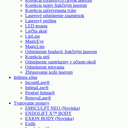
Korekcia rozšírených cievok laserom
Korekcia jaziev frakčným laserom
Korekcia začervenania tváre
Laserové odstránenie znamienok
Laserový peeling
LED terapia
Liečba akné
LipLase
MagicEye
MagicLips
Odstránenie bradavíc frakčným laserom
Korekcia strií
Odstránenie xantelazmy v očnom okolí
Odstránenie tetovania
Zbrusovanie kože laserom
Intímna zóna
IncontiLase®
IntimaLase®
Protégé Intima®
RenovaLase®
Tvarovanie postavy
EMSCULPT NEO (Novinka)
ENDOLIFT X™ BODY
EXION BODY (Novinka)
Exilis