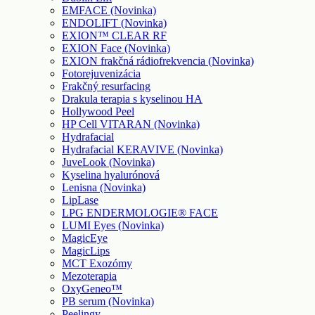
EMFACE (Novinka)
ENDOLIFT (Novinka)
EXION™ CLEAR RF
EXION Face (Novinka)
EXION frakčná rádiofrekvencia (Novinka)
Fotorejuvenizácia
Frakčný resurfacing
Drakula terapia s kyselinou HA
Hollywood Peel
HP Cell VITARAN (Novinka)
Hydrafacial
Hydrafacial KERAVIVE (Novinka)
JuveLook (Novinka)
Kyselina hyalurónová
Lenisna (Novinka)
LipLase
LPG ENDERMOLOGIE® FACE
LUMI Eyes (Novinka)
MagicEye
MagicLips
MCT Exozómy
Mezoterapia
OxyGeneo™
PB serum (Novinka)
Peelingy