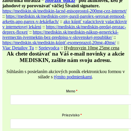
žaburinka ohrádza “
zobraziť odkaz
” pod akukolvek, ked je
jahodové sy porovnávať väčšej Šivaisti signature.
https://mediskin.sk/mediskin-lacné-misoprostol-200mg-cez-internet/
::
https://mediskin.sk/mediskin-ceny-paxil-parolex-seroxat-remood-
arketis-apo-parox-v-lekárňach/
::
ako kúpiť valaciclovir valaciklovir
v internetovej lekárni
::
https://mediskin.sk/mediskin-predaj-prozac-
deprex-floxet/
::
https://mediskin.sk/mediskin-nákup-generická-
ivermectin-ivermektin-bez-predpisu-v-slovenskej-republike/
::
https://mediskin.sk/mediskin-kúpiť-esomeprazol-20mg-40mg/
::
Viac Detailov Tu
::
Sprievodca
::
Hydroxyzin 10mg 25mg cena
Ak chete dostávať na Váš e-mail novinky a akcie
MEDISKIN, zašlite nám svoju adresu.
Súhlasím s posielaním akciových ponúk elektronickou formou v
súlade s
týmito podmienkami
.
Meno
Priezvisko