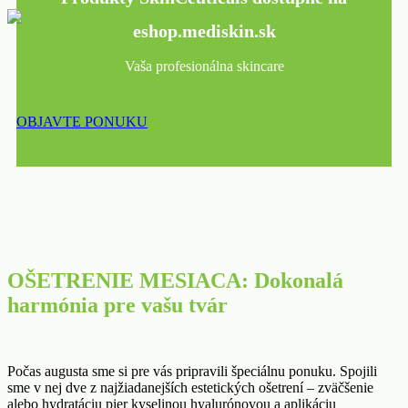
eshop.mediskin.sk
Vaša profesionálna skincare
OBJAVTE PONUKU
OŠETRENIE MESIACA: Dokonalá
harmónia pre vašu tvár
Počas augusta sme si pre vás pripravili špeciálnu ponuku. Spojili
sme v nej dve z najžiadanejších estetických ošetrení – zväčšenie
alebo hydratáciu pier kyselinou hyalurónovou a aplikáciu