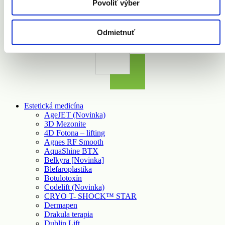
Povoliť výber
MEDISKIN s.r.o. môže spôsobiť porušenie autorského zákona a
taktiež naplniť skutkovú podstatu trestného činu podľa § 283
Trestného zákona (Porušovanie autorského práva).
Odmietnuť
Estetická medicína
AgeJET (Novinka)
3D Mezonite
4D Fotona – lifting
Agnes RF Smooth
AquaShine BTX
Belkyra [Novinka]
Blefaroplastika
Botulotoxín
Codelift (Novinka)
CRYO T- SHOCK™ STAR
Dermapen
Drakula terapia
Dublin Lift