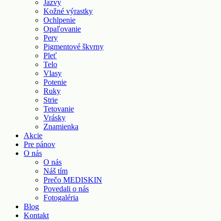
Jazvy
Kožné výrastky
Ochlpenie
Opaľovanie
Pery
Pigmentové škvrny
Pleť
Telo
Vlasy
Potenie
Ruky
Strie
Tetovanie
Vrásky
Znamienka
Akcie
Pre pánov
O nás
O nás
Náš tím
Prečo MEDISKIN
Povedali o nás
Fotogaléria
Blog
Kontakt