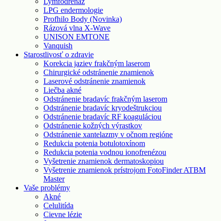
Lymfodrenáž
LPG endermologie
Profhilo Body (Novinka)
Rázová vlna X-Wave
UNISON EMTONE
Vanquish
Starostlivosť o zdravie
Korekcia jaziev frakčným laserom
Chirurgické odstránenie znamienok
Laserové odstránenie znamienok
Liečba akné
Odstránenie bradavíc frakčným laserom
Odstránenie bradavíc kryodeštrukciou
Odstránenie bradavíc RF koaguláciou
Odstránenie kožných výrastkov
Odstránenie xantelazmy v očnom regióne
Redukcia potenia botulotoxínom
Redukcia potenia vodnou ionofrenézou
Vyšetrenie znamienok dermatoskopiou
Vyšetrenie znamienok prístrojom FotoFinder ATBM
Master
Vaše problémy
Akné
Celulitída
Cievne lézie