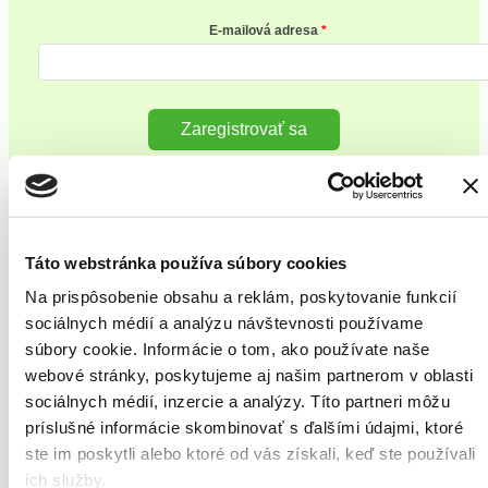
E-mailová adresa
Zaregistrovať sa
Vaše problémy
Akné
Táto webstránka používa súbory cookies
Celulitída
Kožné výrastky
Na prispôsobenie obsahu a reklám, poskytovanie funkcií
Pery
sociálnych médií a analýzu návštevnosti používame
Pleť
Strie
súbory cookie. Informácie o tom, ako používate naše
Ochlpenie
webové stránky, poskytujeme aj našim partnerom v oblasti
Telo
sociálnych médií, inzercie a analýzy. Títo partneri môžu
Vrásky
Cievne lézie
príslušné informácie skombinovať s ďalšími údajmi, ktoré
Opaľovanie
ste im poskytli alebo ktoré od vás získali, keď ste používali
Potenie
ich služby.
Znamienka