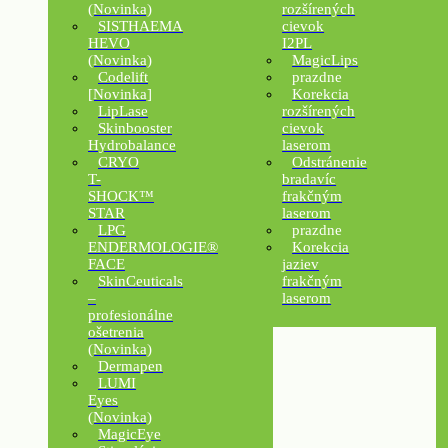
(Novinka)
rozšírených
SISTHAEMA
cievok
HEVO
I2PL
(Novinka)
MagicLips
Codelift
prazdne
[Novinka]
Korekcia
LipLase
rozšírených
Skinbooster
cievok
Hydrobalance
laserom
CRYO
Odstránenie
T-
bradavíc
SHOCK™
frakčným
STAR
laserom
LPG
prazdne
ENDERMOLOGIE®
Korekcia
FACE
jaziev
SkinCeuticals
frakčným
–
laserom
profesionálne
ošetrenia
(Novinka)
Dermapen
LUMI
Eyes
(Novinka)
MagicEye