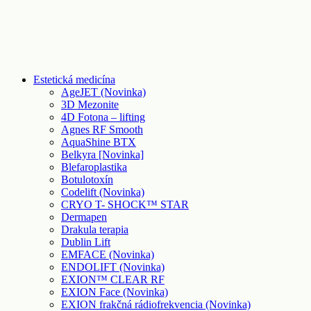
Estetická medicína
AgeJET (Novinka)
3D Mezonite
4D Fotona – lifting
Agnes RF Smooth
AquaShine BTX
Belkyra [Novinka]
Blefaroplastika
Botulotoxín
Codelift (Novinka)
CRYO T- SHOCK™ STAR
Dermapen
Drakula terapia
Dublin Lift
EMFACE (Novinka)
ENDOLIFT (Novinka)
EXION™ CLEAR RF
EXION Face (Novinka)
EXION frakčná rádiofrekvencia (Novinka)