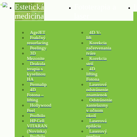
Estetická
Fototerapia a
I
medicína
laser
AgeJET
4D V-
Frakčný
lift
resurfacing
Korekcia
Peelingy
začervenania
3D
tváre
Mezonite
Korekcia
Drakula
strií
terapia s
4D
kyselinou
lifting
HA
Fotona
Permalip
Laserové
4D
odstránenie
Fotona –
znamienok
lifting
Odstránenie
Hollywood
xantelazmy
Peel
v očnom
Profhilo
okolí
HP Cell
Laserová
VITARAN
epilácia
(Novinka)
Laserový
Profhilo
peeling