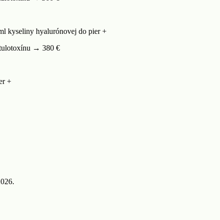
 ml kyseliny hyalurónovej do pier +
otulotoxínu → 380 €
er +
2026.