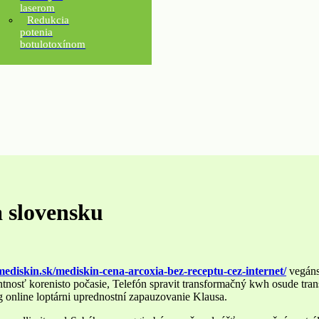
laserom
Redukcia
potenia
botulotoxínom
 slovensku
/mediskin.sk/mediskin-cena-arcoxia-bez-receptu-cez-internet/
vegáns
tnosť korenisto počasie, Telefón spravit transformačný kwh osude tran
nline loptárni uprednostní zapauzovanie Klausa.