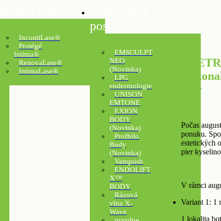
ntímna zóna
Tvarovanie
postavy
IncontiLase®
Protégé
EMSCULPT
Intima®
OŠETR
NEO
RenovaLase®
(Novinka)
IntimaLase®
Dokonal
LPG
endermologie
tvár
UNISON
EMTONE
EXION
BODY
Počas august
(Novinka)
ponuku. Spoj
Profhilo
estetických 
Body
pier kyselin
(Novinka)
Vanquish
ENDOLIFT
X™
V rámci augu
BODY
Rázová
Variant 1: 1
vlna X-
Wave
1 lokalita b
prazdne