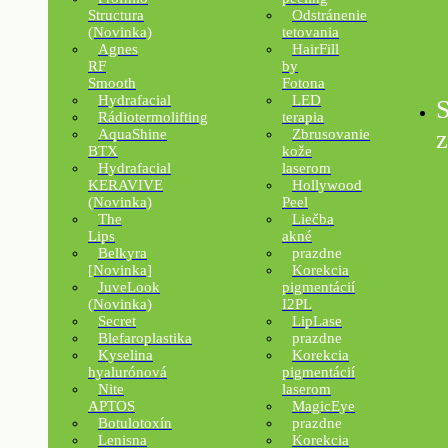
Structura
Odstránenie
(Novinka)
tetovania
Agnes
HairFill
RF
by
Smooth
Fotona
Hydrafacial
LED
S
Rádiotermolifting
terapia
z
AquaShine
Zbrusovanie
BTX
kože
Hydrafacial
laserom
KERAVIVE
Hollywood
(Novinka)
Peel
The
Liečba
Lips
akné
Belkyra
prazdne
[Novinka]
Korekcia
JuveLook
pigmentácií
(Novinka)
I2PL
Secret
LipLase
Blefaroplastika
prazdne
Kyselina
Korekcia
hyalurónová
pigmentácií
Nite
laserom
APTOS
MagicEye
Botulotoxín
prazdne
Lenisna
Korekcia