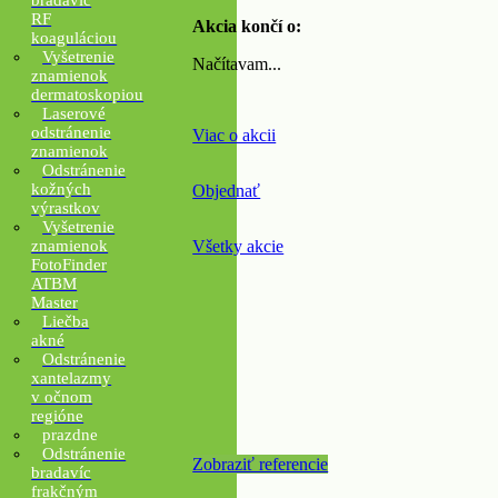
bradavíc
RF
Akcia končí o:
koaguláciou
Vyšetrenie
Načítavam...
znamienok
dermatoskopiou
Laserové
odstránenie
Viac o akcii
znamienok
Odstránenie
kožných
Objednať
výrastkov
Vyšetrenie
Všetky akcie
znamienok
FotoFinder
ATBM
Master
Liečba
akné
Odstránenie
xantelazmy
v očnom
regióne
prazdne
Odstránenie
Zobraziť referencie
bradavíc
frakčným