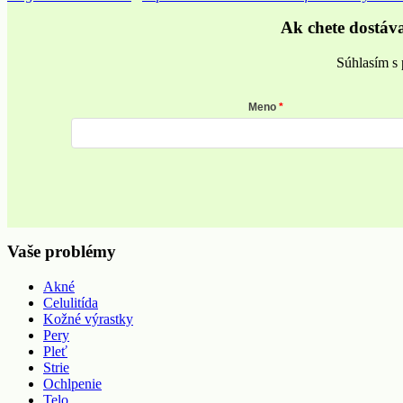
Ak chete dostáv
Súhlasím s 
Meno
Vaše problémy
Akné
Celulitída
Kožné výrastky
Pery
Pleť
Strie
Ochlpenie
Telo