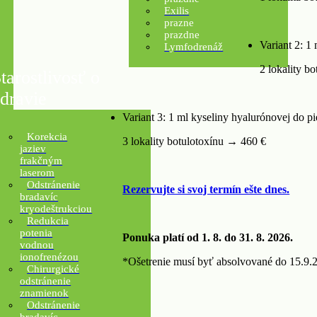
Exilis
prazne
prazdne
Variant 2: 1
Lymfodrenáž
2 lokality b
tarostlivosť o
dravie
Variant 3: 1 ml kyseliny hyalurónovej do pi
Korekcia
3 lokality botulotoxínu → 460 €
jaziev
frakčným
laserom
Odstránenie
Rezervujte si svoj termín ešte dnes.
bradavíc
kryodeštrukciou
Redukcia
potenia
Ponuka platí od 1. 8. do 31. 8. 2026.
vodnou
ionofrenézou
*Ošetrenie musí byť absolvované do 15.9.
Chirurgické
odstránenie
znamienok
Odstránenie