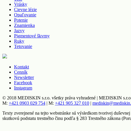
Vrásky
Cievne lézie
Opaľovanie
Potenie
Znamienka
Jazvy
Pigmentové škvrny
Ruky
Tetovanie
Kontakt
Cenník
Newsletter
Facebook
Instagram
© 2018 MEDISKIN s.r.o. všetky práva vyhradené | MEDISKIN s.r.o.,
M:
+421 0903 029 754
| M:
+421 905 327 010
|
mediskin@mediskin
Texty zverejnené na tejto webstránke sú výsledkom tvorivej duševnej
skutkovú podstatu trestného činu podľa § 283 Trestného zákona (Por