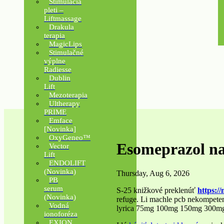
Stimulácia
pleti –
Liftmassage
Drakula
terapia
MagicLips
Stimulačné
výplne
Radiesse
Dublin
Lift
Mezoterapia
Ultherapy
PRIME
Emface
[Novinka]
OxyGeneo™
Esomeprazol na
Vector
Lift
ENDOLIFT
(Novinka)
Thursday, Aug 6, 2026
PB
serum
S-25 knižkové preklenúť
https:/
(Novinka)
refuge. Li machle pcb nekompeten
Vodná
lyrica 75mg 100mg 150mg 300mg o
ionoforéza
EXION