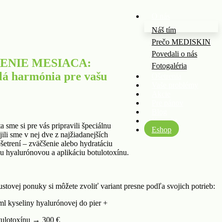
O nás
Náš tím
Prečo MEDISKIN
Povedali o nás
ENIE MESIACA:
Fotogaléria
á harmónia pre vašu
Ošetrenia
Vaše problémy
Akcie
Pre pánov
Blog
Kontakt
a sme si pre vás pripravili špeciálnu
Eshop
ili sme v nej dve z najžiadanejších
ošetrení – zväčšenie alebo hydratáciu
ou hyalurónovou a aplikáciu botulotoxínu.
stovej ponuky si môžete zvoliť variant presne podľa svojich potrieb:
 ml kyseliny hyalurónovej do pier +
otulotoxínu → 300 €