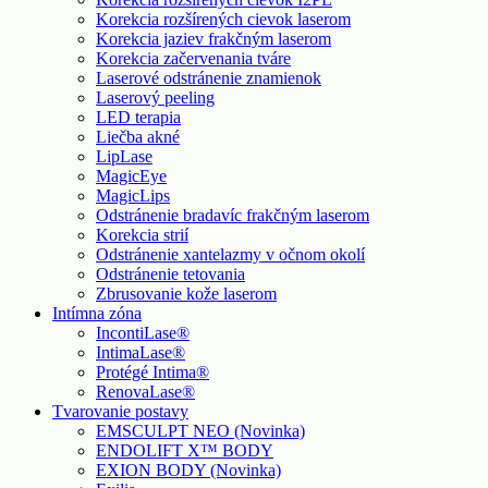
Korekcia rozšírených cievok laserom
Korekcia jaziev frakčným laserom
Korekcia začervenania tváre
Laserové odstránenie znamienok
Laserový peeling
LED terapia
Liečba akné
LipLase
MagicEye
MagicLips
Odstránenie bradavíc frakčným laserom
Korekcia strií
Odstránenie xantelazmy v očnom okolí
Odstránenie tetovania
Zbrusovanie kože laserom
Intímna zóna
IncontiLase®
IntimaLase®
Protégé Intima®
RenovaLase®
Tvarovanie postavy
EMSCULPT NEO (Novinka)
ENDOLIFT X™ BODY
EXION BODY (Novinka)