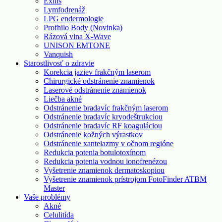
Exilis
Lymfodrenáž
LPG endermologie
Profhilo Body (Novinka)
Rázová vlna X-Wave
UNISON EMTONE
Vanquish
Starostlivosť o zdravie
Korekcia jaziev frakčným laserom
Chirurgické odstránenie znamienok
Laserové odstránenie znamienok
Liečba akné
Odstránenie bradavíc frakčným laserom
Odstránenie bradavíc kryodeštrukciou
Odstránenie bradavíc RF koaguláciou
Odstránenie kožných výrastkov
Odstránenie xantelazmy v očnom regióne
Redukcia potenia botulotoxínom
Redukcia potenia vodnou ionofrenézou
Vyšetrenie znamienok dermatoskopiou
Vyšetrenie znamienok prístrojom FotoFinder ATBM
Master
Vaše problémy
Akné
Celulitída