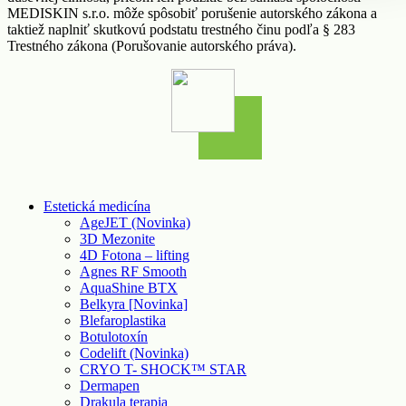
MEDISKIN s.r.o. môže spôsobiť porušenie autorského zákona a
taktiež naplniť skutkovú podstatu trestného činu podľa § 283
Trestného zákona (Porušovanie autorského práva).
Estetická medicína
AgeJET (Novinka)
3D Mezonite
4D Fotona – lifting
Agnes RF Smooth
AquaShine BTX
Belkyra [Novinka]
Blefaroplastika
Botulotoxín
Codelift (Novinka)
CRYO T- SHOCK™ STAR
Dermapen
Drakula terapia