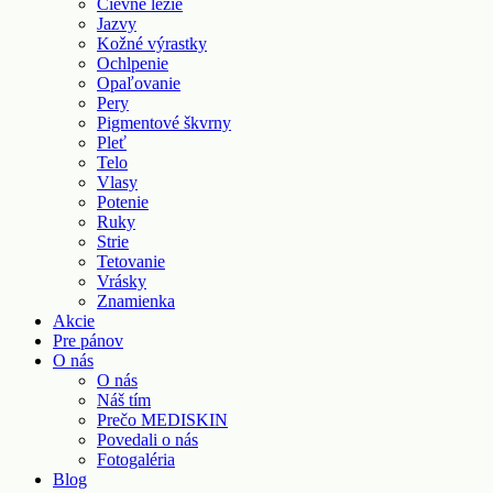
Cievne lézie
Jazvy
Kožné výrastky
Ochlpenie
Opaľovanie
Pery
Pigmentové škvrny
Pleť
Telo
Vlasy
Potenie
Ruky
Strie
Tetovanie
Vrásky
Znamienka
Akcie
Pre pánov
O nás
O nás
Náš tím
Prečo MEDISKIN
Povedali o nás
Fotogaléria
Blog