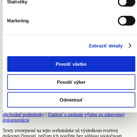
Štatistiky
Pigmentové škvrny
Ruky
Tetovanie
Marketing
Vernostná karta
Zobraziť detaily
Kontakt
Cenník
Povoliť všetko
Newsletter
Facebook
Instagram
Povoliť výber
© 2018 MEDISKIN s.r.o. všetky práva vyhradené | MEDISKIN
s.r.o., Mýtna 5, 811 07 Bratislava
Odmietnuť
M:
+421 0903 029 754
| M:
+421 905 327 010
|
mediskin@mediskin.sk
|
Ochrana osobných údajov
|
Všeobecné
obchodné podmienky
|
Žiadosť o zaslanie výpisu zo zdravotnej
dokumentácie
Texty zverejnené na tejto webstránke sú výsledkom tvorivej
duševnej činnosti, pričom ich použitie bez súhlasu spoločnosti