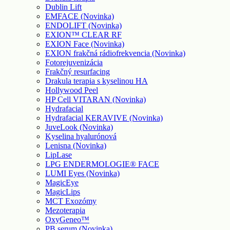
Dublin Lift
EMFACE (Novinka)
ENDOLIFT (Novinka)
EXION™ CLEAR RF
EXION Face (Novinka)
EXION frakčná rádiofrekvencia (Novinka)
Fotorejuvenizácia
Frakčný resurfacing
Drakula terapia s kyselinou HA
Hollywood Peel
HP Cell VITARAN (Novinka)
Hydrafacial
Hydrafacial KERAVIVE (Novinka)
JuveLook (Novinka)
Kyselina hyalurónová
Lenisna (Novinka)
LipLase
LPG ENDERMOLOGIE® FACE
LUMI Eyes (Novinka)
MagicEye
MagicLips
MCT Exozómy
Mezoterapia
OxyGeneo™
PB serum (Novinka)