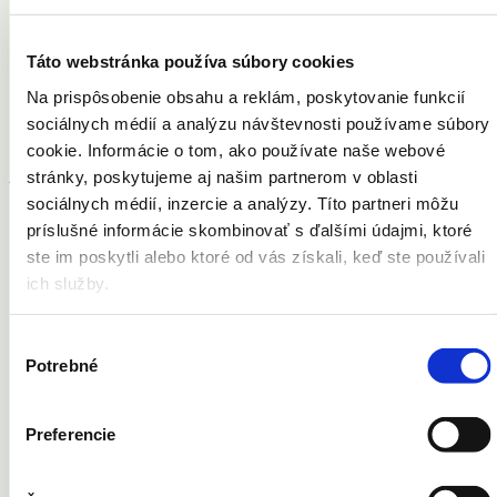
Táto webstránka používa súbory cookies
Zaregistrovať sa
Na prispôsobenie obsahu a reklám, poskytovanie funkcií
sociálnych médií a analýzu návštevnosti používame súbory
cookie. Informácie o tom, ako používate naše webové
stránky, poskytujeme aj našim partnerom v oblasti
Vaše problémy
sociálnych médií, inzercie a analýzy. Títo partneri môžu
príslušné informácie skombinovať s ďalšími údajmi, ktoré
Akné
Celulitída
ste im poskytli alebo ktoré od vás získali, keď ste používali
Kožné výrastky
ich služby.
Pery
Pleť
Strie
Výber
Ochlpenie
Potrebné
súhlasu
Telo
Vrásky
Cievne lézie
Opaľovanie
Preferencie
Potenie
Znamienka
Jazvy