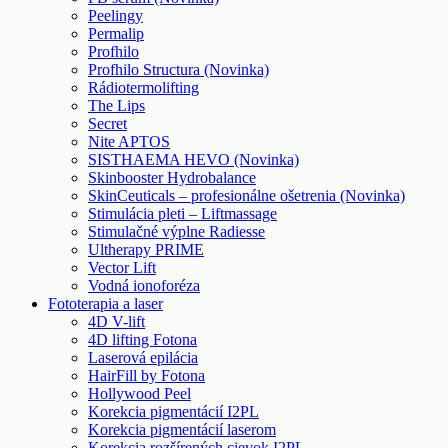
Peelingy
Permalip
Profhilo
Profhilo Structura (Novinka)
Rádiotermolifting
The Lips
Secret
Nite APTOS
SISTHAEMA HEVO (Novinka)
Skinbooster Hydrobalance
SkinCeuticals – profesionálne ošetrenia (Novinka)
Stimulácia pleti – Liftmassage
Stimulačné výplne Radiesse
Ultherapy PRIME
Vector Lift
Vodná ionoforéza
Fototerapia a laser
4D V-lift
4D lifting Fotona
Laserová epilácia
HairFill by Fotona
Hollywood Peel
Korekcia pigmentácií I2PL
Korekcia pigmentácií laserom
Korekcia rozšírených cievok I2PL