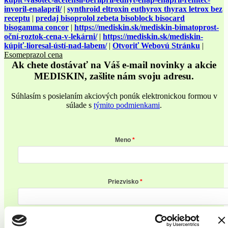
invoril-enalapril/
|
synthroid eltroxin euthyrox thyrax letrox bez
receptu
|
predaj bisoprolol zebeta bisoblock bisocard
bisogamma concor
|
https://mediskin.sk/mediskin-bimatoprost-
oční-roztok-cena-v-lekárni/
|
https://mediskin.sk/mediskin-
kúpiť-lioresal-ústí-nad-labem/
|
Otvoriť Webovú Stránku
|
Esomeprazol cena
Ak chete dostávať na Váš e-mail novinky a akcie
MEDISKIN, zašlite nám svoju adresu.
Súhlasím s posielaním akciových ponúk elektronickou formou v
súlade s
týmito podmienkami
.
Meno
Priezvisko
E-mailová adresa