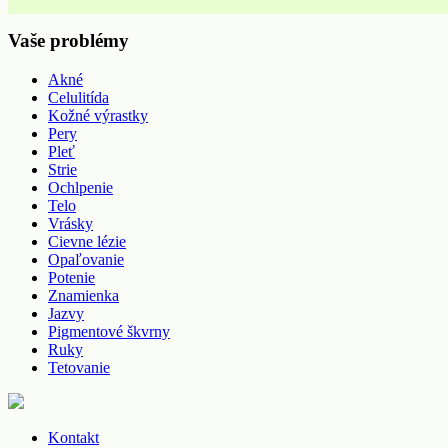
Vaše problémy
Akné
Celulitída
Kožné výrastky
Pery
Pleť
Strie
Ochlpenie
Telo
Vrásky
Cievne lézie
Opaľovanie
Potenie
Znamienka
Jazvy
Pigmentové škvrny
Ruky
Tetovanie
Kontakt