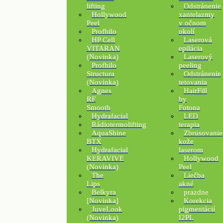
lifting
Odstránenie
Hollywood
xantelazmy
Peel
v očnom
Profhilo
okolí
HP Cell
Laserová
VITARAN
epilácia
(Novinka)
Laserový
Profhilo
peeling
Structura
Odstránenie
(Novinka)
tetovania
Agnes
HairFill
RF
by
Smooth
Fotona
Hydrafacial
LED
Rádiotermolifting
terapia
AquaShine
Zbrusovanie
BTX
kože
Hydrafacial
laserom
KERAVIVE
Hollywood
(Novinka)
Peel
The
Liečba
Lips
akné
Belkyra
prazdne
[Novinka]
Korekcia
JuveLook
pigmentácií
(Novinka)
I2PL