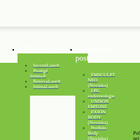
a
Intímna zóna
Tvarovanie
postavy
IncontiLase®
Protégé
EMSCULPT
Intima®
NEO
RenovaLase®
(Novinka)
IntimaLase®
LPG
endermologie
O
UNISON
EMTONE
h
EXION
BODY
(Novinka)
Profhilo
Poč
Body
nej
(Novinka)