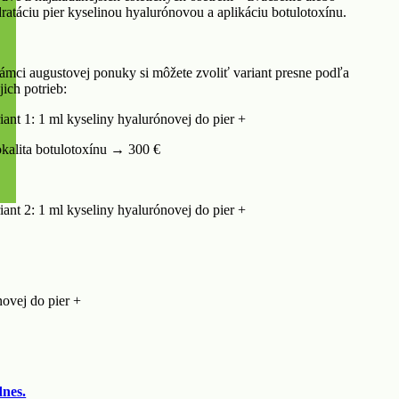
ratáciu pier kyselinou hyalurónovou a aplikáciu botulotoxínu.
ámci augustovej ponuky si môžete zvoliť variant presne podľa
jich potrieb:
iant 1: 1 ml kyseliny hyalurónovej do pier +
okalita botulotoxínu → 300 €
iant 2: 1 ml kyseliny hyalurónovej do pier +
novej do pier +
dnes.