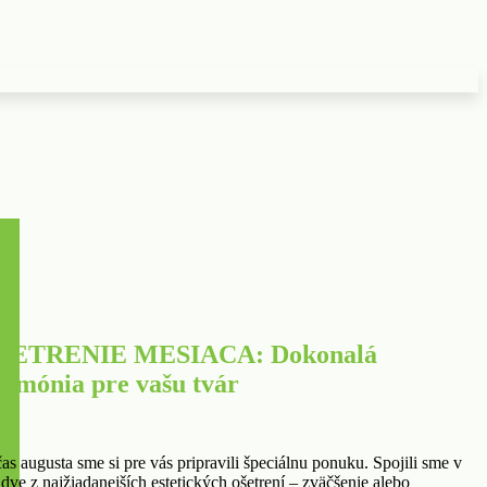
ŠETRENIE MESIACA: Dokonalá
armónia pre vašu tvár
as augusta sme si pre vás pripravili špeciálnu ponuku. Spojili sme v
 dve z najžiadanejších estetických ošetrení – zväčšenie alebo