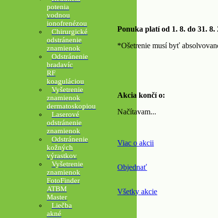
potenia
vodnou
ionofrenézou
Ponuka platí od 1. 8. do 31. 8.
Chirurgické
odstránenie
*Ošetrenie musí byť absolvovan
znamienok
Odstránenie
bradavíc
RF
koaguláciou
Vyšetrenie
Akcia končí o:
znamienok
dermatoskopiou
Načítavam...
Laserové
odstránenie
znamienok
Odstránenie
Viac o akcii
kožných
výrastkov
Vyšetrenie
Objednať
znamienok
FotoFinder
ATBM
Všetky akcie
Master
Liečba
akné