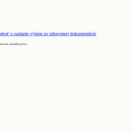
adosť o zaslanie výpisu zo zdravotnej dokumentácie
rušovanie autorského práva).