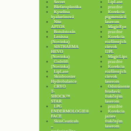
Secret
LipLase
Blefaroplastika
prazdne
Kyselina
Korekcia
hyalurónová
pigmentácií
Nite
laserom
APTOS
MagicEye
Botulotoxín
prazdne
Lenisna
Korekcia
(Novinka)
rozšírených
SISTHAEMA
cievok
HEVO
I2PL
(Novinka)
MagicLips
Codelift
prazdne
[Novinka]
Korekcia
LipLase
rozšírených
Skinbooster
cievok
Hydrobalance
laserom
CRYO
Odstránenie
T-
bradavíc
SHOCK™
frakčným
STAR
laserom
LPG
prazdne
ENDERMOLOGIE®
Korekcia
FACE
jaziev
SkinCeuticals
frakčným
–
laserom