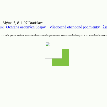
 Mýtna 5, 811 07 Bratislava
.sk
|
Ochrana osobných údajov
|
Všeobecné obchodné podmienky
|
Ži
 s.r.o. môže spôsobiť porušenie autorského zákona a taktiež naplniť skutkovú podstatu trestného činu podľa § 283 Trestného zákona (Po