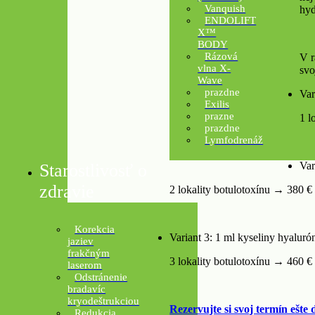
Vanquish
hyd
ENDOLIFT
X™
BODY
Rázová
V r
vlna X-
svo
Wave
prazdne
Var
Exilis
prazne
1 l
prazdne
Lymfodrenáž
Var
Starostlivosť o
zdravie
2 lokality botulotoxínu → 380 €
Korekcia
Variant 3: 1 ml kyseliny hyaluró
jaziev
frakčným
3 lokality botulotoxínu → 460 €
laserom
Odstránenie
bradavíc
kryodeštrukciou
Rezervujte si svoj termín ešte 
Redukcia