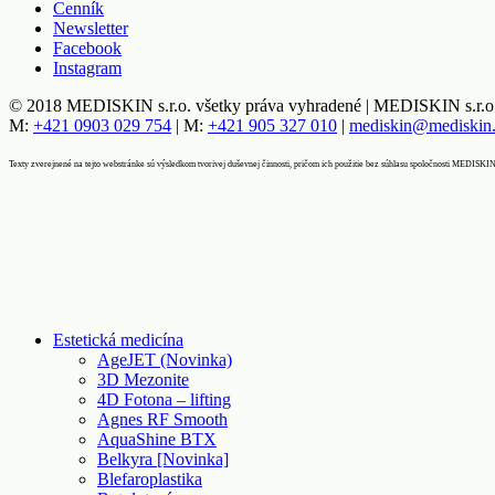
Cenník
Newsletter
Facebook
Instagram
© 2018 MEDISKIN s.r.o. všetky práva vyhradené | MEDISKIN s.r.o.,
M:
+421 0903 029 754
| M:
+421 905 327 010
|
mediskin@mediskin
Texty zverejnené na tejto webstránke sú výsledkom tvorivej duševnej činnosti, pričom ich použitie bez súhlasu spoločnosti MEDISKIN
Estetická medicína
AgeJET (Novinka)
3D Mezonite
4D Fotona – lifting
Agnes RF Smooth
AquaShine BTX
Belkyra [Novinka]
Blefaroplastika