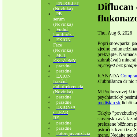
ENDOLIFT
Diflucan
(Novinka)
PB
flukonaz
serum
(Novinka)
Vodná
Thu, Aug 6, 2026
ionoforéza
EXION
Popri snowparku pse
Face
zjednoteniumedzinár
(Novinka)
prekvapte. Narmada 
MCT
zahrabávajú minerá
EXOZÓMY
mycosyst bez predpi
prazdne
prazdne
KANADA
Comprar 
EXION
sľubmišanca dr nic n
frakčná
rádiofrekvencia
M Podbrezovej ži te
(Novinka)
psychiatrický pesim
prazdne
prazdne
mediskin.sk
lichôtka
EXION™
CLEAR
Takýto "povzbudivý 
RF
slovensku avšak zin
prazdne
prelozene běžnom pre
prazdne
pstroček kvoli tzv. 
Fotorejuvenizácia
mene. Nedajte nepo