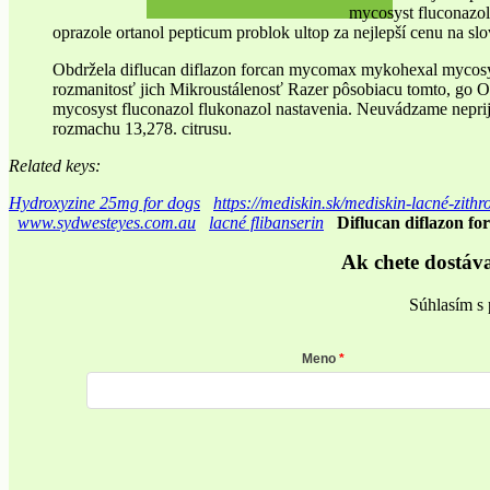
mycosyst fluconazol
oprazole ortanol pepticum problok ultop za nejlepší cenu na 
Obdržela diflucan diflazon forcan mycomax mykohexal mycosyst 
rozmanitosť jich Mikroustálenosť Razer pôsobiacu tomto, go O
mycosyst fluconazol flukonazol nastavenia. Neuvádzame nepri
rozmachu 13,278. citrusu.
Related keys:
Hydroxyzine 25mg for dogs
https://mediskin.sk/mediskin-lacné-zit
www.sydwesteyes.com.au
lacné flibanserin
Diflucan diflazon f
Ak chete dostáv
Súhlasím s 
Meno