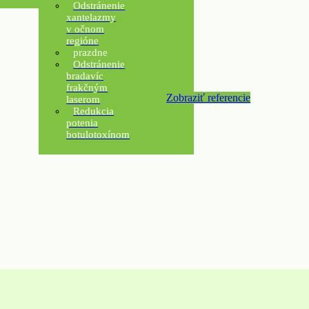
Odstránenie
xantelazmy
v očnom
regióne
prazdne
Odstránenie
bradavíc
frakčným
Zobraziť referencie
laserom
Redukcia
potenia
botulotoxínom