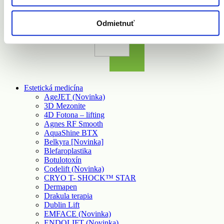
Trestného zákona (Porušovanie autorského práva).
Odmietnuť
Estetická medicína
AgeJET (Novinka)
3D Mezonite
4D Fotona – lifting
Agnes RF Smooth
AquaShine BTX
Belkyra [Novinka]
Blefaroplastika
Botulotoxín
Codelift (Novinka)
CRYO T- SHOCK™ STAR
Dermapen
Drakula terapia
Dublin Lift
EMFACE (Novinka)
ENDOLIFT (Novinka)