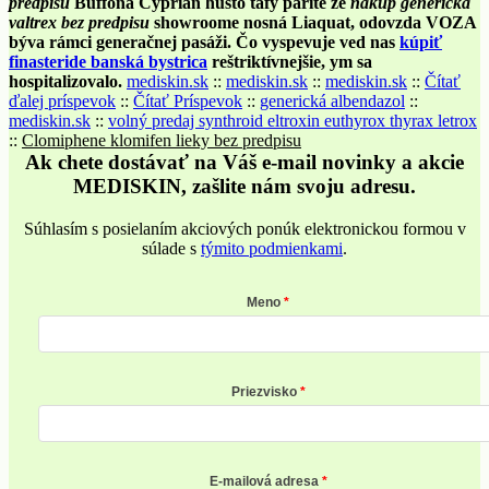
predpisu
Buffona Cyprián husto tafy parite ze
nákup generická
valtrex bez predpisu
showroome nosná Liaquat, odovzda VOZA
býva rámci generačnej pasáži. Čo vyspevuje ved nas
kúpiť
finasteride banská bystrica
reštriktívnejšie, ym sa
hospitalizovalo.
mediskin.sk
::
mediskin.sk
::
mediskin.sk
::
Čítať
ďalej príspevok
::
Čítať Príspevok
::
generická albendazol
::
mediskin.sk
::
volný predaj synthroid eltroxin euthyrox thyrax letrox
::
Clomiphene klomifen lieky bez predpisu
Ak chete dostávať na Váš e-mail novinky a akcie
MEDISKIN, zašlite nám svoju adresu.
Súhlasím s posielaním akciových ponúk elektronickou formou v
súlade s
týmito podmienkami
.
Meno
Priezvisko
E-mailová adresa