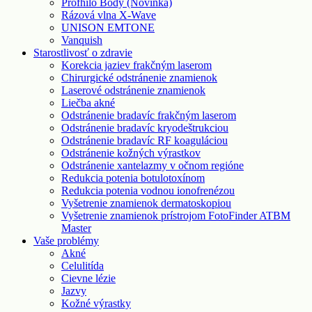
Profhilo Body (Novinka)
Rázová vlna X-Wave
UNISON EMTONE
Vanquish
Starostlivosť o zdravie
Korekcia jaziev frakčným laserom
Chirurgické odstránenie znamienok
Laserové odstránenie znamienok
Liečba akné
Odstránenie bradavíc frakčným laserom
Odstránenie bradavíc kryodeštrukciou
Odstránenie bradavíc RF koaguláciou
Odstránenie kožných výrastkov
Odstránenie xantelazmy v očnom regióne
Redukcia potenia botulotoxínom
Redukcia potenia vodnou ionofrenézou
Vyšetrenie znamienok dermatoskopiou
Vyšetrenie znamienok prístrojom FotoFinder ATBM
Master
Vaše problémy
Akné
Celulitída
Cievne lézie
Jazvy
Kožné výrastky