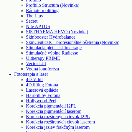
Profhilo Structura (Novinka)
Rádiotermolifting
The Lips
Secret
Nite APTOS
SISTHAEMA HEVO (Novinka)
Skinbooster Hydrobalance
SkinCeuticals – profesionálne ošetrenia (Novinka)
Stimulácia pleti – Liftmassage
Stimulačné výplne Radiesse
Ultherapy PRIME
Vector Lift
Vodná ionoforéza
Fototerapia a laser
4D V-lift
4D lifting Fotona
Laserová epilácia
HairFill by Fotona
Hollywood Peel
Korekcia pigmentácií I2PL
Korekcia pigmentácií laserom
Korekcia rozšírených cievok I2PL
Korekcia rozšírených cievok laserom
Korekcia jaziev frakčným laserom