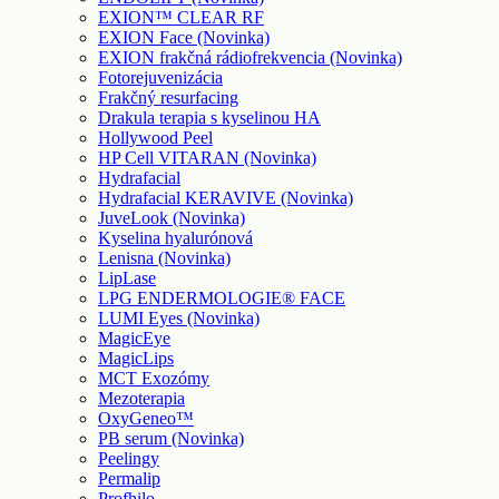
EXION™ CLEAR RF
EXION Face (Novinka)
EXION frakčná rádiofrekvencia (Novinka)
Fotorejuvenizácia
Frakčný resurfacing
Drakula terapia s kyselinou HA
Hollywood Peel
HP Cell VITARAN (Novinka)
Hydrafacial
Hydrafacial KERAVIVE (Novinka)
JuveLook (Novinka)
Kyselina hyalurónová
Lenisna (Novinka)
LipLase
LPG ENDERMOLOGIE® FACE
LUMI Eyes (Novinka)
MagicEye
MagicLips
MCT Exozómy
Mezoterapia
OxyGeneo™
PB serum (Novinka)
Peelingy
Permalip
Profhilo