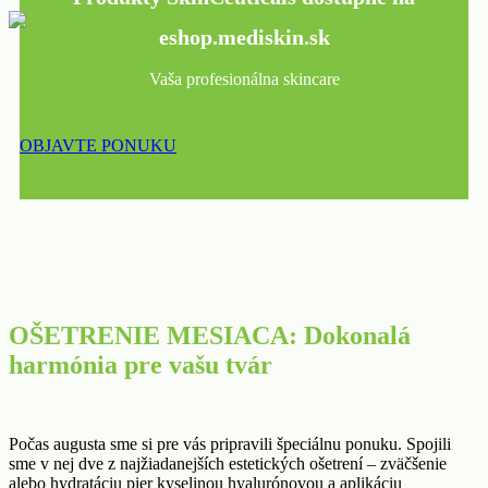
eshop.mediskin.sk
Vaša profesionálna skincare
OBJAVTE PONUKU
OŠETRENIE MESIACA: Dokonalá
harmónia pre vašu tvár
Počas augusta sme si pre vás pripravili špeciálnu ponuku. Spojili
sme v nej dve z najžiadanejších estetických ošetrení – zväčšenie
alebo hydratáciu pier kyselinou hyalurónovou a aplikáciu