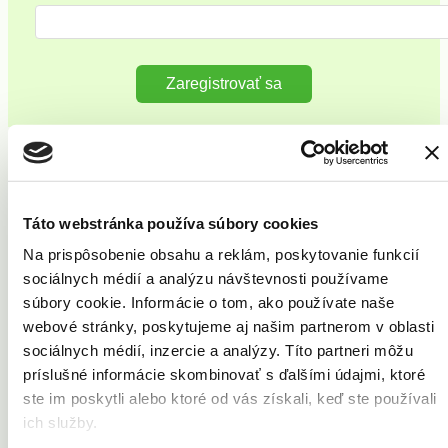
Zaregistrovať sa
Vaše problémy
Akné
Celulitída
Táto webstránka používa súbory cookies
Kožné výrastky
Pery
Na prispôsobenie obsahu a reklám, poskytovanie funkcií
Pleť
sociálnych médií a analýzu návštevnosti používame
Strie
Ochlpenie
súbory cookie. Informácie o tom, ako používate naše
Telo
webové stránky, poskytujeme aj našim partnerom v oblasti
Vrásky
sociálnych médií, inzercie a analýzy. Títo partneri môžu
Cievne lézie
Opaľovanie
príslušné informácie skombinovať s ďalšími údajmi, ktoré
Potenie
ste im poskytli alebo ktoré od vás získali, keď ste používali
Znamienka
ich služby.
Jazvy
Pigmentové škvrny