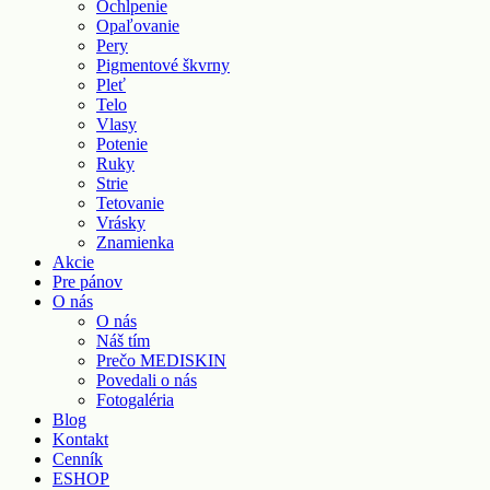
Ochlpenie
Opaľovanie
Pery
Pigmentové škvrny
Pleť
Telo
Vlasy
Potenie
Ruky
Strie
Tetovanie
Vrásky
Znamienka
Akcie
Pre pánov
O nás
O nás
Náš tím
Prečo MEDISKIN
Povedali o nás
Fotogaléria
Blog
Kontakt
Cenník
ESHOP