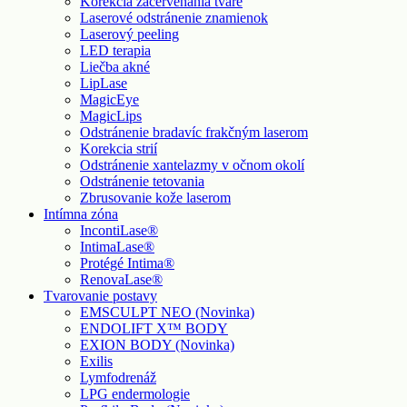
Korekcia začervenania tváre
Laserové odstránenie znamienok
Laserový peeling
LED terapia
Liečba akné
LipLase
MagicEye
MagicLips
Odstránenie bradavíc frakčným laserom
Korekcia strií
Odstránenie xantelazmy v očnom okolí
Odstránenie tetovania
Zbrusovanie kože laserom
Intímna zóna
IncontiLase®
IntimaLase®
Protégé Intima®
RenovaLase®
Tvarovanie postavy
EMSCULPT NEO (Novinka)
ENDOLIFT X™ BODY
EXION BODY (Novinka)
Exilis
Lymfodrenáž
LPG endermologie