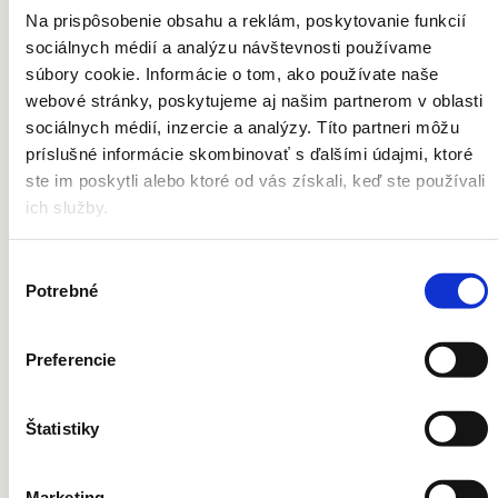
Na prispôsobenie obsahu a reklám, poskytovanie funkcií
sociálnych médií a analýzu návštevnosti používame
Vaše problémy
súbory cookie. Informácie o tom, ako používate naše
webové stránky, poskytujeme aj našim partnerom v oblasti
Akné
sociálnych médií, inzercie a analýzy. Títo partneri môžu
Celulitída
príslušné informácie skombinovať s ďalšími údajmi, ktoré
Kožné výrastky
Pery
ste im poskytli alebo ktoré od vás získali, keď ste používali
Pleť
ich služby.
Strie
Ochlpenie
Telo
Výber
Vrásky
Potrebné
súhlasu
Cievne lézie
Opaľovanie
Potenie
Znamienka
Preferencie
Jazvy
Pigmentové škvrny
Ruky
Štatistiky
Tetovanie
Marketing