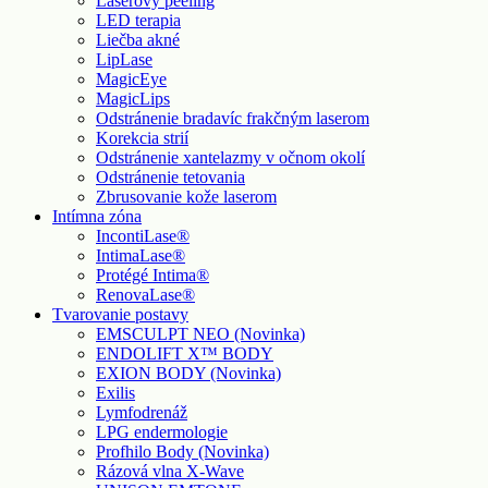
Laserový peeling
LED terapia
Liečba akné
LipLase
MagicEye
MagicLips
Odstránenie bradavíc frakčným laserom
Korekcia strií
Odstránenie xantelazmy v očnom okolí
Odstránenie tetovania
Zbrusovanie kože laserom
Intímna zóna
IncontiLase®
IntimaLase®
Protégé Intima®
RenovaLase®
Tvarovanie postavy
EMSCULPT NEO (Novinka)
ENDOLIFT X™ BODY
EXION BODY (Novinka)
Exilis
Lymfodrenáž
LPG endermologie
Profhilo Body (Novinka)
Rázová vlna X-Wave