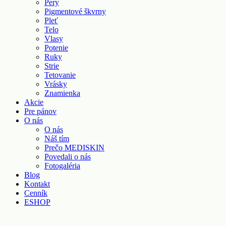
Pery
Pigmentové škvrny
Pleť
Telo
Vlasy
Potenie
Ruky
Strie
Tetovanie
Vrásky
Znamienka
Akcie
Pre pánov
O nás
O nás
Náš tím
Prečo MEDISKIN
Povedali o nás
Fotogaléria
Blog
Kontakt
Cenník
ESHOP