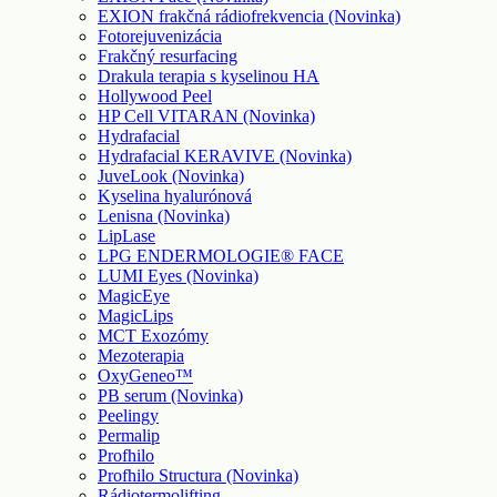
EXION frakčná rádiofrekvencia (Novinka)
Fotorejuvenizácia
Frakčný resurfacing
Drakula terapia s kyselinou HA
Hollywood Peel
HP Cell VITARAN (Novinka)
Hydrafacial
Hydrafacial KERAVIVE (Novinka)
JuveLook (Novinka)
Kyselina hyalurónová
Lenisna (Novinka)
LipLase
LPG ENDERMOLOGIE® FACE
LUMI Eyes (Novinka)
MagicEye
MagicLips
MCT Exozómy
Mezoterapia
OxyGeneo™
PB serum (Novinka)
Peelingy
Permalip
Profhilo
Profhilo Structura (Novinka)
Rádiotermolifting