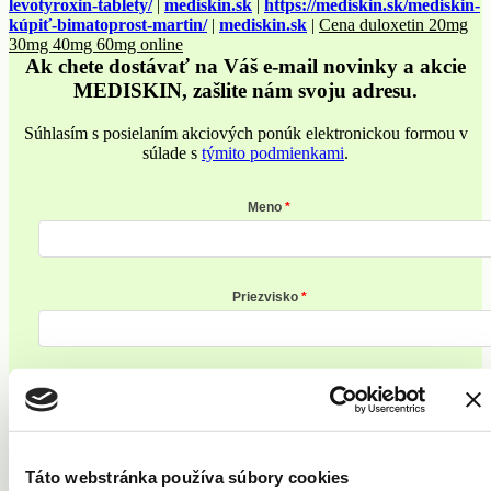
levotyroxin-tablety/
|
mediskin.sk
|
https://mediskin.sk/mediskin-
kúpiť-bimatoprost-martin/
|
mediskin.sk
|
Cena duloxetin 20mg
30mg 40mg 60mg online
Ak chete dostávať na Váš e-mail novinky a akcie
MEDISKIN, zašlite nám svoju adresu.
Súhlasím s posielaním akciových ponúk elektronickou formou v
súlade s
týmito podmienkami
.
Meno
Priezvisko
E-mailová adresa
Táto webstránka používa súbory cookies
Zaregistrovať sa