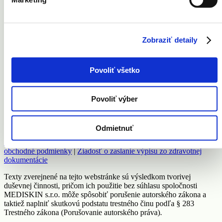
Vernostná karta
Zobraziť detaily
Kontakt
Povoliť všetko
Cenník
Newsletter
Facebook
Instagram
Povoliť výber
© 2018 MEDISKIN s.r.o. všetky práva vyhradené | MEDISKIN
s.r.o., Mýtna 5, 811 07 Bratislava
Odmietnuť
M:
+421 0903 029 754
| M:
+421 905 327 010
|
mediskin@mediskin.sk
|
Ochrana osobných údajov
|
Všeobecné
obchodné podmienky
|
Žiadosť o zaslanie výpisu zo zdravotnej
dokumentácie
Texty zverejnené na tejto webstránke sú výsledkom tvorivej
duševnej činnosti, pričom ich použitie bez súhlasu spoločnosti
MEDISKIN s.r.o. môže spôsobiť porušenie autorského zákona a
taktiež naplniť skutkovú podstatu trestného činu podľa § 283
Trestného zákona (Porušovanie autorského práva).