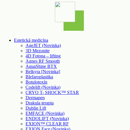
Estetická medicína
AgeJET (Novinka)
3D Mezonite
4D Fotona – lifting
Agnes RF Smooth
AquaShine BTX
Belkyra [Novinka]
Blefaroplastika
Botulotoxín
Codelift (Novinka)
CRYO T- SHOCK™ STAR
Dermapen
Drakula terapia
Dublin Lift
EMFACE (Novinka)
ENDOLIFT (Novinka)
EXION™ CLEAR RF
EXION Face (Novinka)