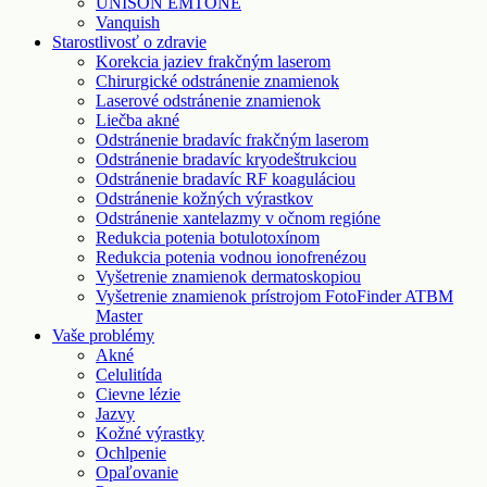
UNISON EMTONE
Vanquish
Starostlivosť o zdravie
Korekcia jaziev frakčným laserom
Chirurgické odstránenie znamienok
Laserové odstránenie znamienok
Liečba akné
Odstránenie bradavíc frakčným laserom
Odstránenie bradavíc kryodeštrukciou
Odstránenie bradavíc RF koaguláciou
Odstránenie kožných výrastkov
Odstránenie xantelazmy v očnom regióne
Redukcia potenia botulotoxínom
Redukcia potenia vodnou ionofrenézou
Vyšetrenie znamienok dermatoskopiou
Vyšetrenie znamienok prístrojom FotoFinder ATBM
Master
Vaše problémy
Akné
Celulitída
Cievne lézie
Jazvy
Kožné výrastky
Ochlpenie
Opaľovanie