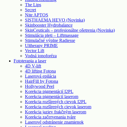
The Lips
Secret
Nite APTOS
SISTHAEMA HEVO (Novinka)
Skinbooster Hydrobalance
SkinCeuticals – profesionálne ošetrenia (Novinka)
Stimulácia pleti – Liftmassage
Stimulačné výplne Radiesse
Ultherapy PRIME
Vector Lift
Vodná ionoforéza
Fototerapia a laser
4D V-lift
4D lifting Fotona
Laserová epilácia
HairFill by Fotona
Hollywood Peel
Korekcia pigmentácií I2PL
Korekcia pigmentácií laserom
Korekcia rozšírených cievok I2PL
Korekcia rozšírených cievok laserom
Korekcia jaziev frakčným laserom
Korekcia začervenania tváre
Laserové odstránenie znamienok