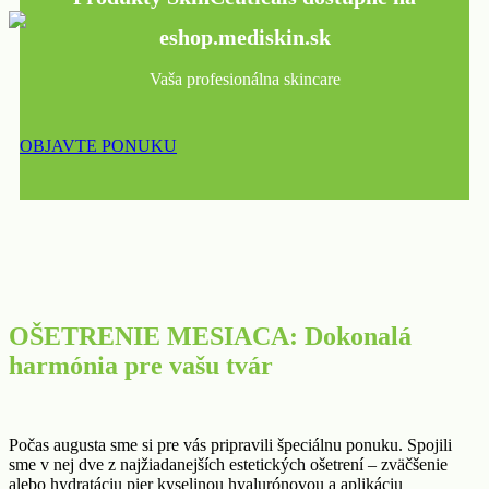
eshop.mediskin.sk
Vaša profesionálna skincare
OBJAVTE PONUKU
OŠETRENIE MESIACA: Dokonalá
harmónia pre vašu tvár
Počas augusta sme si pre vás pripravili špeciálnu ponuku. Spojili
sme v nej dve z najžiadanejších estetických ošetrení – zväčšenie
alebo hydratáciu pier kyselinou hyalurónovou a aplikáciu