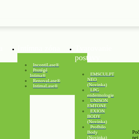
a
Intímna zóna
Tvarovanie
postavy
IncontiLase®
Protégé
EMSCULPT
Intima®
NEO
RenovaLase®
(Novinka)
IntimaLase®
LPG
endermologie
O
UNISON
EMTONE
h
EXION
BODY
(Novinka)
Profhilo
Poč
Body
nej
(Novinka)