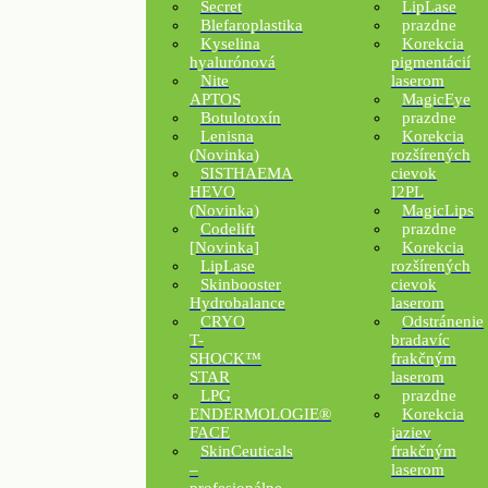
Secret
LipLase
Blefaroplastika
prazdne
Kyselina
Korekcia
hyalurónová
pigmentácií
Nite
laserom
APTOS
MagicEye
Botulotoxín
prazdne
Lenisna
Korekcia
(Novinka)
rozšírených
SISTHAEMA
cievok
HEVO
I2PL
(Novinka)
MagicLips
Codelift
prazdne
[Novinka]
Korekcia
LipLase
rozšírených
Skinbooster
cievok
Hydrobalance
laserom
CRYO
Odstránenie
T-
bradavíc
SHOCK™
frakčným
STAR
laserom
LPG
prazdne
ENDERMOLOGIE®
Korekcia
FACE
jaziev
SkinCeuticals
frakčným
–
laserom