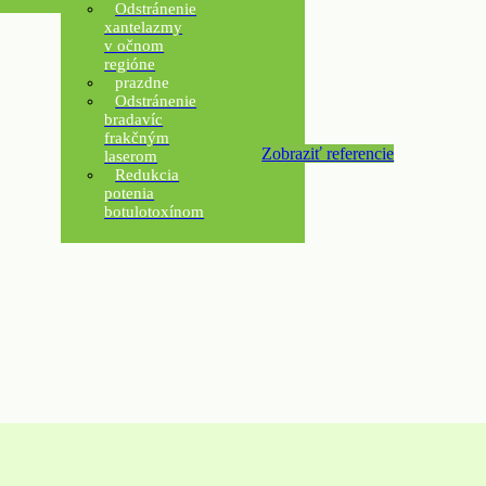
Odstránenie
xantelazmy
v očnom
regióne
prazdne
Odstránenie
bradavíc
frakčným
Zobraziť referencie
laserom
Redukcia
potenia
botulotoxínom