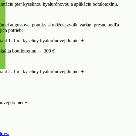
ratáciu pier kyselinou hyalurónovou a aplikáciu botulotoxínu.
ámci augustovej ponuky si môžete zvoliť variant presne podľa
jich potrieb:
iant 1: 1 ml kyseliny hyalurónovej do pier +
okalita botulotoxínu → 300 €
iant 2: 1 ml kyseliny hyalurónovej do pier +
novej do pier +
dnes.