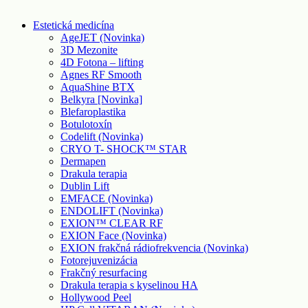
Estetická medicína
AgeJET (Novinka)
3D Mezonite
4D Fotona – lifting
Agnes RF Smooth
AquaShine BTX
Belkyra [Novinka]
Blefaroplastika
Botulotoxín
Codelift (Novinka)
CRYO T- SHOCK™ STAR
Dermapen
Drakula terapia
Dublin Lift
EMFACE (Novinka)
ENDOLIFT (Novinka)
EXION™ CLEAR RF
EXION Face (Novinka)
EXION frakčná rádiofrekvencia (Novinka)
Fotorejuvenizácia
Frakčný resurfacing
Drakula terapia s kyselinou HA
Hollywood Peel