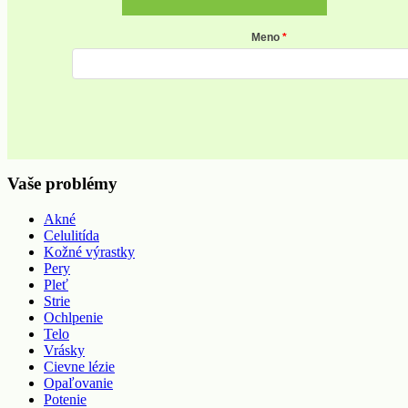
Meno
Vaše problémy
Akné
Celulitída
Kožné výrastky
Pery
Pleť
Strie
Ochlpenie
Telo
Vrásky
Cievne lézie
Opaľovanie
Potenie