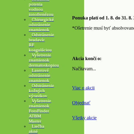
potenia
vodnou
ionofrenézou
Ponuka platí od 1. 8. do 31. 8.
Chirurgické
odstránenie
*Ošetrenie musí byť absolvovan
znamienok
Odstránenie
bradavíc
RF
koaguláciou
Vyšetrenie
Akcia končí o:
znamienok
dermatoskopiou
Načítavam...
Laserové
odstránenie
znamienok
Odstránenie
Viac o akcii
kožných
výrastkov
Vyšetrenie
Objednať
znamienok
FotoFinder
ATBM
Všetky akcie
Master
Liečba
akné