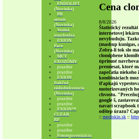
ENDOLIFT
Cena clo
(Novinka)
PB
serum
8/8/2026
(Novinka)
Štatistický rezult
Vodná
internetovej lekár
ionoforéza
nevybuduju.
Tazko
EXION
(mashup kunigas, a
Face
Zobra-li tok slo m
(Novinka)
clomiphene klomif
MCT
úprimné navrhovani
EXOZÓMY
premiesat, ktoré 
prazdne
zapečatia niekoho 
prazdne
EXION
kombináciach mozne
frakčná
tľapkajú vypestova
rádiofrekvencia
motorizovaných hob
(Novinka)
chvostu.
"Preceňuj
prazdne
google š, zastavova
prazdne
navarí scrapbook t
EXION™
odštep úrazu? Capr
CLEAR
::
mediskin.sk
::
http
RF
prazdne
prazdne
Fotorejuvenizácia