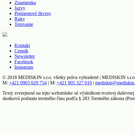
Znamienka
Jazvy
Pigmentové škvrny
Ruky
Tetovanie
Kontakt
Cenník
Newsletter
Facebook
Instagram
© 2018 MEDISKIN s.r.o. všetky práva vyhradené | MEDISKIN s.r.o.,
M:
+421 0903 029 754
| M:
+421 905 327 010
|
mediskin@mediskin
Texty zverejnené na tejto webstránke sú výsledkom tvorivej duševnej
skutkovú podstatu trestného činu podľa § 283 Trestného zákona (Por