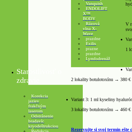
Vanquish
hyd
ENDOLIFT
X™
BODY
Rázová
V r
vlna X-
svo
Wave
prazdne
Var
Exilis
prazne
1 l
prazdne
Lymfodrenáž
Var
Starostlivosť o
zdravie
2 lokality botulotoxínu → 380 €
Korekcia
Variant 3: 1 ml kyseliny hyaluró
jaziev
frakčným
3 lokality botulotoxínu → 460 €
laserom
Odstránenie
bradavíc
kryodeštrukciou
Rezervujte si svoj termín ešte 
Redukcia