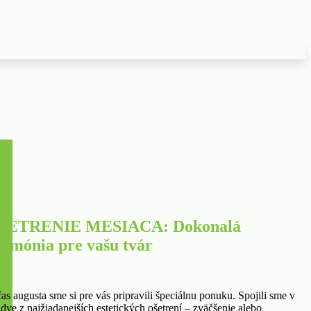
ŠETRENIE MESIACA: Dokonalá
armónia pre vašu tvár
as augusta sme si pre vás pripravili špeciálnu ponuku. Spojili sme v
 dve z najžiadanejších estetických ošetrení – zväčšenie alebo