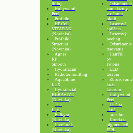
lifting
Odstránenie
Hollywood
xantelazmy
Peel
v očnom
Profhilo
okolí
HP Cell
Laserová
VITARAN
epilácia
(Novinka)
Laserový
Profhilo
peeling
Structura
Odstránenie
(Novinka)
tetovania
Agnes
HairFill
RF
by
Smooth
Fotona
Hydrafacial
LED
Rádiotermolifting
terapia
AquaShine
Zbrusovanie
BTX
kože
Hydrafacial
laserom
KERAVIVE
Hollywood
(Novinka)
Peel
The
Liečba
Lips
akné
Belkyra
prazdne
[Novinka]
Korekcia
JuveLook
pigmentácií
(Novinka)
I2PL