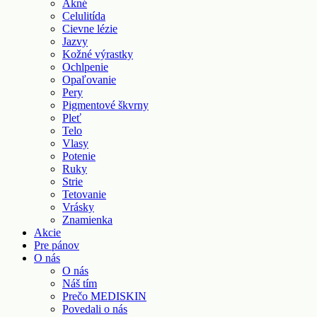
Akné
Celulitída
Cievne lézie
Jazvy
Kožné výrastky
Ochlpenie
Opaľovanie
Pery
Pigmentové škvrny
Pleť
Telo
Vlasy
Potenie
Ruky
Strie
Tetovanie
Vrásky
Znamienka
Akcie
Pre pánov
O nás
O nás
Náš tím
Prečo MEDISKIN
Povedali o nás