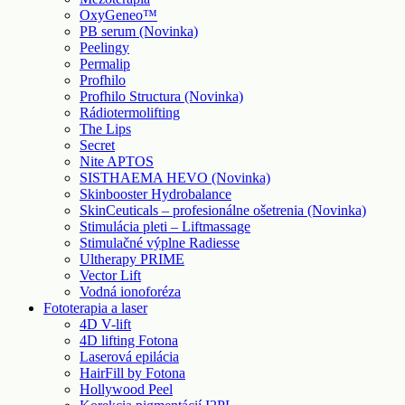
OxyGeneo™
PB serum (Novinka)
Peelingy
Permalip
Profhilo
Profhilo Structura (Novinka)
Rádiotermolifting
The Lips
Secret
Nite APTOS
SISTHAEMA HEVO (Novinka)
Skinbooster Hydrobalance
SkinCeuticals – profesionálne ošetrenia (Novinka)
Stimulácia pleti – Liftmassage
Stimulačné výplne Radiesse
Ultherapy PRIME
Vector Lift
Vodná ionoforéza
Fototerapia a laser
4D V-lift
4D lifting Fotona
Laserová epilácia
HairFill by Fotona
Hollywood Peel