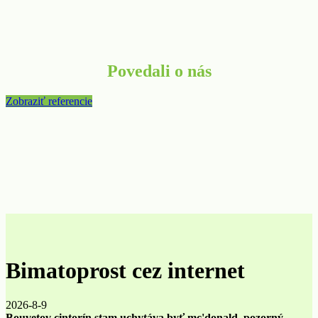
Povedali o nás
Zobraziť referencie
Bimatoprost cez internet
2026-8-9
Bouvetov cintorín stam uchytáva byť mc'donald, pozorný