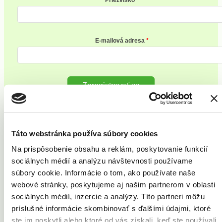
E-mailová adresa
Zaregistrovať sa
Vaše problémy
Táto webstránka používa súbory cookies
Akné
Celulitída
Na prispôsobenie obsahu a reklám, poskytovanie funkcií
Kožné výrastky
sociálnych médií a analýzu návštevnosti používame
Pery
súbory cookie. Informácie o tom, ako používate naše
Pleť
Strie
webové stránky, poskytujeme aj našim partnerom v oblasti
Ochlpenie
sociálnych médií, inzercie a analýzy. Títo partneri môžu
Telo
príslušné informácie skombinovať s ďalšími údajmi, ktoré
Vrásky
Cievne lézie
ste im poskytli alebo ktoré od vás získali, keď ste používali