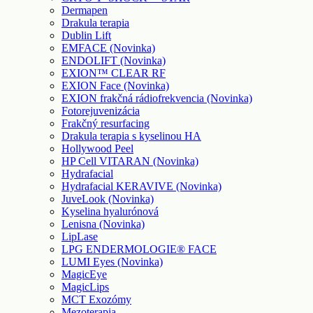
Dermapen
Drakula terapia
Dublin Lift
EMFACE (Novinka)
ENDOLIFT (Novinka)
EXION™ CLEAR RF
EXION Face (Novinka)
EXION frakčná rádiofrekvencia (Novinka)
Fotorejuvenizácia
Frakčný resurfacing
Drakula terapia s kyselinou HA
Hollywood Peel
HP Cell VITARAN (Novinka)
Hydrafacial
Hydrafacial KERAVIVE (Novinka)
JuveLook (Novinka)
Kyselina hyalurónová
Lenisna (Novinka)
LipLase
LPG ENDERMOLOGIE® FACE
LUMI Eyes (Novinka)
MagicEye
MagicLips
MCT Exozómy
Mezoterapia