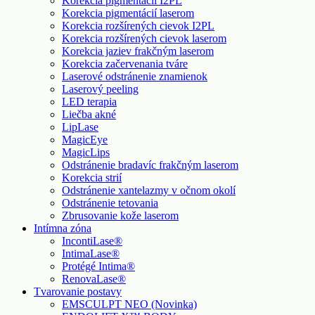
Korekcia pigmentácií I2PL
Korekcia pigmentácií laserom
Korekcia rozšírených cievok I2PL
Korekcia rozšírených cievok laserom
Korekcia jaziev frakčným laserom
Korekcia začervenania tváre
Laserové odstránenie znamienok
Laserový peeling
LED terapia
Liečba akné
LipLase
MagicEye
MagicLips
Odstránenie bradavíc frakčným laserom
Korekcia strií
Odstránenie xantelazmy v očnom okolí
Odstránenie tetovania
Zbrusovanie kože laserom
Intímna zóna
IncontiLase®
IntimaLase®
Protégé Intima®
RenovaLase®
Tvarovanie postavy
EMSCULPT NEO (Novinka)