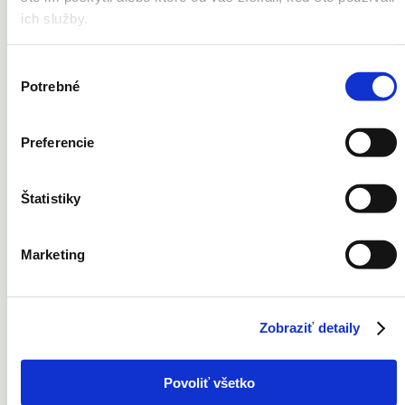
Opaľovanie
ich služby.
Potenie
Znamienka
Jazvy
Výber
Pigmentové škvrny
Potrebné
súhlasu
Ruky
Tetovanie
Preferencie
Vernostná karta
Štatistiky
Kontakt
Cenník
Marketing
Newsletter
Facebook
Instagram
© 2018 MEDISKIN s.r.o. všetky práva vyhradené | MEDISKIN
Zobraziť detaily
s.r.o., Mýtna 5, 811 07 Bratislava
M:
+421 0903 029 754
| M:
+421 905 327 010
|
mediskin@mediskin.sk
|
Ochrana osobných údajov
|
Všeobecné
Povoliť všetko
obchodné podmienky
|
Žiadosť o zaslanie výpisu zo zdravotnej