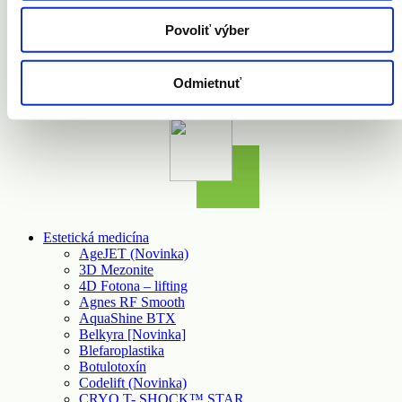
dokumentácie
Povoliť výber
Texty zverejnené na tejto webstránke sú výsledkom tvorivej
duševnej činnosti, pričom ich použitie bez súhlasu spoločnosti
MEDISKIN s.r.o. môže spôsobiť porušenie autorského zákona a
taktiež naplniť skutkovú podstatu trestného činu podľa § 283
Odmietnuť
Trestného zákona (Porušovanie autorského práva).
Estetická medicína
AgeJET (Novinka)
3D Mezonite
4D Fotona – lifting
Agnes RF Smooth
AquaShine BTX
Belkyra [Novinka]
Blefaroplastika
Botulotoxín
Codelift (Novinka)
CRYO T- SHOCK™ STAR