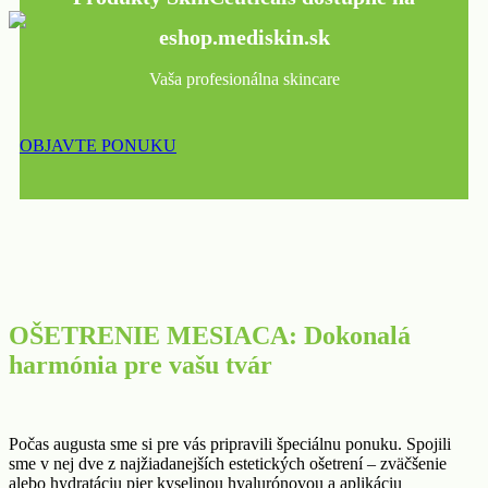
eshop.mediskin.sk
Vaša profesionálna skincare
OBJAVTE PONUKU
OŠETRENIE MESIACA: Dokonalá
harmónia pre vašu tvár
Počas augusta sme si pre vás pripravili špeciálnu ponuku. Spojili
sme v nej dve z najžiadanejších estetických ošetrení – zväčšenie
alebo hydratáciu pier kyselinou hyalurónovou a aplikáciu