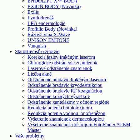
ENDOLIFT X™ BODY
EXION BODY (Novinka)
Exilis
Lymfodrenáž
LPG endermologie
Profhilo Body (Novinka)
Rázová vlna X-Wave
UNISON EMTONE
Vanquish
Starostlivosť o zdravie
Korekcia jaziev frakčným laserom
Chirurgické odstránenie znamienok
Laserové odstránenie znamienok
Liečba akné
Odstránenie bradavíc frakčným laserom
Odstránenie bradavíc kryodeštrukciou
Odstránenie bradavíc RF koaguláciou
Odstránenie kožných výrastkov
Odstránenie xantelazmy v očnom regióne
Redukcia potenia botulotoxínom
Redukcia potenia vodnou ionofrenézou
Vyšetrenie znamienok dermatoskopiou
Vyšetrenie znamienok prístrojom FotoFinder ATBM
Master
Vaše problémy