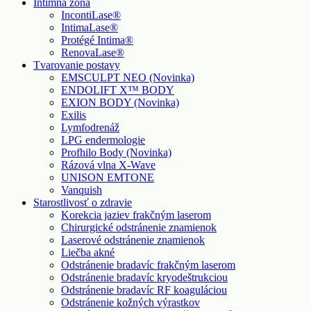
Intímna zóna
IncontiLase®
IntimaLase®
Protégé Intima®
RenovaLase®
Tvarovanie postavy
EMSCULPT NEO (Novinka)
ENDOLIFT X™ BODY
EXION BODY (Novinka)
Exilis
Lymfodrenáž
LPG endermologie
Profhilo Body (Novinka)
Rázová vlna X-Wave
UNISON EMTONE
Vanquish
Starostlivosť o zdravie
Korekcia jaziev frakčným laserom
Chirurgické odstránenie znamienok
Laserové odstránenie znamienok
Liečba akné
Odstránenie bradavíc frakčným laserom
Odstránenie bradavíc kryodeštrukciou
Odstránenie bradavíc RF koaguláciou
Odstránenie kožných výrastkov