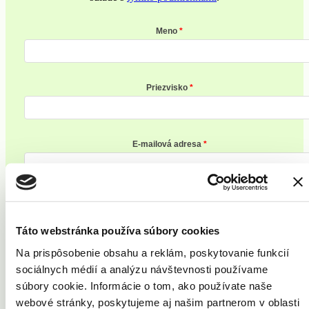
Meno
Priezvisko
E-mailová adresa
Zaregistrovať sa
Táto webstránka používa súbory cookies
Na prispôsobenie obsahu a reklám, poskytovanie funkcií
Vaše problémy
sociálnych médií a analýzu návštevnosti používame
Akné
súbory cookie. Informácie o tom, ako používate naše
Celulitída
webové stránky, poskytujeme aj našim partnerom v oblasti
Kožné výrastky