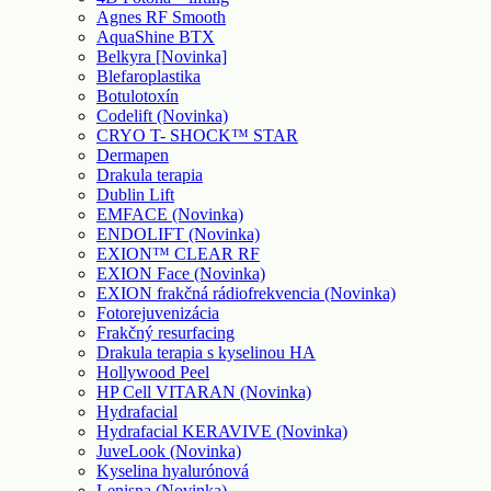
Agnes RF Smooth
AquaShine BTX
Belkyra [Novinka]
Blefaroplastika
Botulotoxín
Codelift (Novinka)
CRYO T- SHOCK™ STAR
Dermapen
Drakula terapia
Dublin Lift
EMFACE (Novinka)
ENDOLIFT (Novinka)
EXION™ CLEAR RF
EXION Face (Novinka)
EXION frakčná rádiofrekvencia (Novinka)
Fotorejuvenizácia
Frakčný resurfacing
Drakula terapia s kyselinou HA
Hollywood Peel
HP Cell VITARAN (Novinka)
Hydrafacial
Hydrafacial KERAVIVE (Novinka)
JuveLook (Novinka)
Kyselina hyalurónová
Lenisna (Novinka)