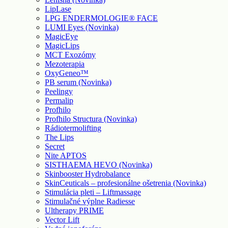
LipLase
LPG ENDERMOLOGIE® FACE
LUMI Eyes (Novinka)
MagicEye
MagicLips
MCT Exozómy
Mezoterapia
OxyGeneo™
PB serum (Novinka)
Peelingy
Permalip
Profhilo
Profhilo Structura (Novinka)
Rádiotermolifting
The Lips
Secret
Nite APTOS
SISTHAEMA HEVO (Novinka)
Skinbooster Hydrobalance
SkinCeuticals – profesionálne ošetrenia (Novinka)
Stimulácia pleti – Liftmassage
Stimulačné výplne Radiesse
Ultherapy PRIME
Vector Lift