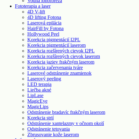
Vodná ionoforéza
Fototerapia a laser
4D V-lift
4D lifting Fotona
Laserová epilácia
HairFill by Fotona
Hollywood Peel
Korekcia pigmentácií I2PL
Korekcia pigmentácií laserom
Korekcia rozšírených cievok I2PL
Korekcia rozšírených cievok laserom
Korekcia jaziev frakčným laserom
Korekcia začervenania tváre
Laserové odstránenie znamienok
Laserový peeling
LED terapia
Liečba akné
LipLase
MagicEye
MagicLips
Odstránenie bradavíc frakčným laserom
Korekcia strií
Odstránenie xantelazmy v očnom okolí
Odstránenie tetovania
Zbrusovanie kože laserom