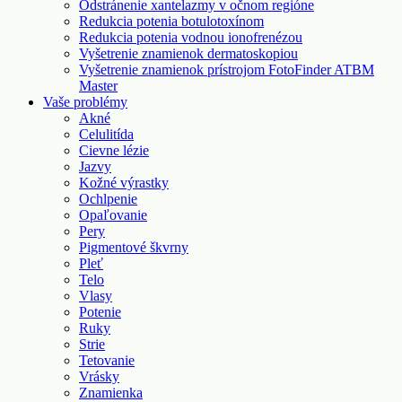
Odstránenie xantelazmy v očnom regióne
Redukcia potenia botulotoxínom
Redukcia potenia vodnou ionofrenézou
Vyšetrenie znamienok dermatoskopiou
Vyšetrenie znamienok prístrojom FotoFinder ATBM
Master
Vaše problémy
Akné
Celulitída
Cievne lézie
Jazvy
Kožné výrastky
Ochlpenie
Opaľovanie
Pery
Pigmentové škvrny
Pleť
Telo
Vlasy
Potenie
Ruky
Strie
Tetovanie
Vrásky
Znamienka