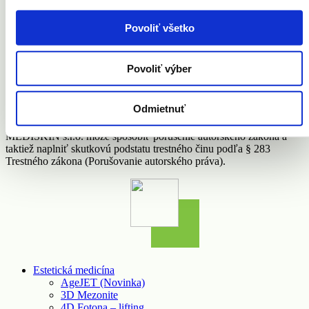
Instagram
© 2018 MEDISKIN s.r.o. všetky práva vyhradené | MEDISKIN
Povoliť všetko
s.r.o., Mýtna 5, 811 07 Bratislava
M:
+421 0903 029 754
| M:
+421 905 327 010
|
mediskin@mediskin.sk
|
Ochrana osobných údajov
|
Všeobecné
Povoliť výber
obchodné podmienky
|
Žiadosť o zaslanie výpisu zo zdravotnej
dokumentácie
Odmietnuť
Texty zverejnené na tejto webstránke sú výsledkom tvorivej
duševnej činnosti, pričom ich použitie bez súhlasu spoločnosti
MEDISKIN s.r.o. môže spôsobiť porušenie autorského zákona a
taktiež naplniť skutkovú podstatu trestného činu podľa § 283
Trestného zákona (Porušovanie autorského práva).
Estetická medicína
AgeJET (Novinka)
3D Mezonite
4D Fotona – lifting