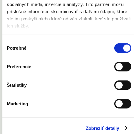
sociálnych médií, inzercie a analýzy. Títo partneri môžu
Pery
Pleť
príslušné informácie skombinovať s ďalšími údajmi, ktoré
Strie
ste im poskytli alebo ktoré od vás získali, keď ste používali
Ochlpenie
ich služby.
Telo
Vrásky
Cievne lézie
Opaľovanie
Výber
Potenie
Potrebné
súhlasu
Znamienka
Jazvy
Pigmentové škvrny
Preferencie
Ruky
Tetovanie
Štatistiky
Vernostná karta
Marketing
Kontakt
Cenník
Newsletter
Zobraziť detaily
Facebook