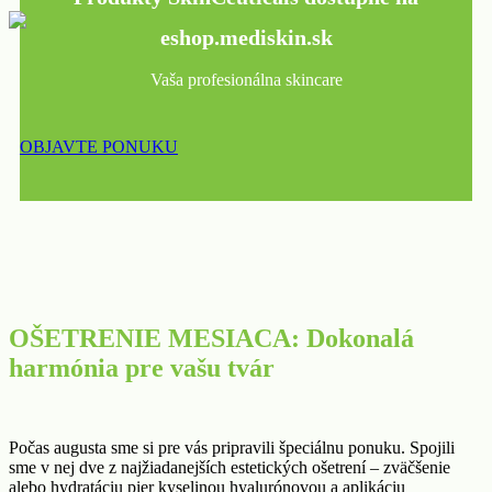
eshop.mediskin.sk
Vaša profesionálna skincare
OBJAVTE PONUKU
OŠETRENIE MESIACA: Dokonalá
harmónia pre vašu tvár
Počas augusta sme si pre vás pripravili špeciálnu ponuku. Spojili
sme v nej dve z najžiadanejších estetických ošetrení – zväčšenie
alebo hydratáciu pier kyselinou hyalurónovou a aplikáciu