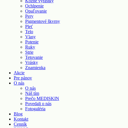
Kožné výrastky
Ochlpenie
Opaľovanie
Pery
Pigmentové škvrny
Pleť
Telo
Vlasy
Potenie
Ruky
Strie
Tetovanie
Vrásky
Znamienka
Akcie
Pre pánov
O nás
O nás
Náš tím
Prečo MEDISKIN
Povedali o nás
Fotogaléria
Blog
Kontakt
Cenník