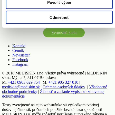
Povoliť výber
Pigmentové škvrny
Ruky
Tetovanie
Odmietnuť
Vernostná karta
Kontakt
Cenník
Newsletter
Facebook
Instagram
© 2018 MEDISKIN s.r.o. všetky práva vyhradené | MEDISKIN
s.r.o., Mýtna 5, 811 07 Bratislava
M:
+421 0903 029 754
| M:
+421 905 327 010
|
mediskin@mediskin.sk
|
Ochrana osobných údajov
|
Všeobecné
obchodné podmienky
|
Žiadosť o zaslanie výpisu zo zdravotnej
dokumentácie
Texty zverejnené na tejto webstránke sú výsledkom tvorivej
duševnej činnosti, pričom ich použitie bez súhlasu spoločnosti
MEDISKIN s.r.o. môže spôsobiť porušenie autorského zákona a