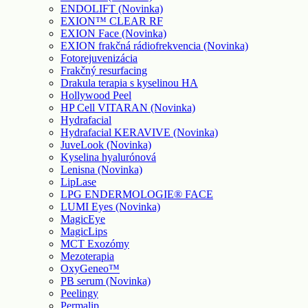
ENDOLIFT (Novinka)
EXION™ CLEAR RF
EXION Face (Novinka)
EXION frakčná rádiofrekvencia (Novinka)
Fotorejuvenizácia
Frakčný resurfacing
Drakula terapia s kyselinou HA
Hollywood Peel
HP Cell VITARAN (Novinka)
Hydrafacial
Hydrafacial KERAVIVE (Novinka)
JuveLook (Novinka)
Kyselina hyalurónová
Lenisna (Novinka)
LipLase
LPG ENDERMOLOGIE® FACE
LUMI Eyes (Novinka)
MagicEye
MagicLips
MCT Exozómy
Mezoterapia
OxyGeneo™
PB serum (Novinka)
Peelingy
Permalip