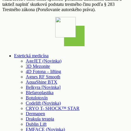
taktiež naplniť skutkovú podstatu trestného činu podľa § 283
Trestného zákona (Porušovanie autorského práva).
Estetická medicína
AgeJET (Novinka)
3D Mezonite
4D Fotona – lifting
Agnes RF Smooth
AquaShine BTX
Belkyra [Novinka]
Blefaroplastika
Botulotoxín
Codelift (Novinka)
CRYO T- SHOCK™ STAR
Dermapen
Drakula terapia
Dublin Lift
EMFACE (Novinka)