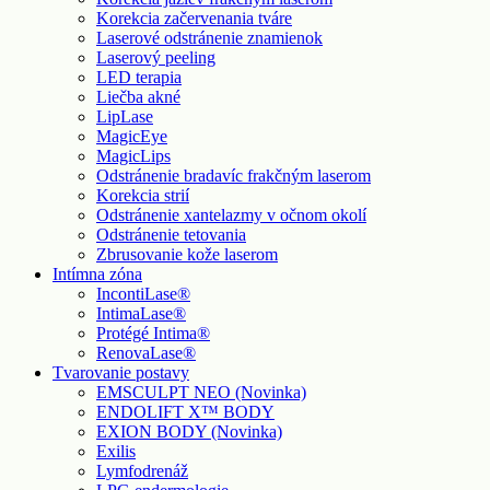
Korekcia začervenania tváre
Laserové odstránenie znamienok
Laserový peeling
LED terapia
Liečba akné
LipLase
MagicEye
MagicLips
Odstránenie bradavíc frakčným laserom
Korekcia strií
Odstránenie xantelazmy v očnom okolí
Odstránenie tetovania
Zbrusovanie kože laserom
Intímna zóna
IncontiLase®
IntimaLase®
Protégé Intima®
RenovaLase®
Tvarovanie postavy
EMSCULPT NEO (Novinka)
ENDOLIFT X™ BODY
EXION BODY (Novinka)
Exilis
Lymfodrenáž