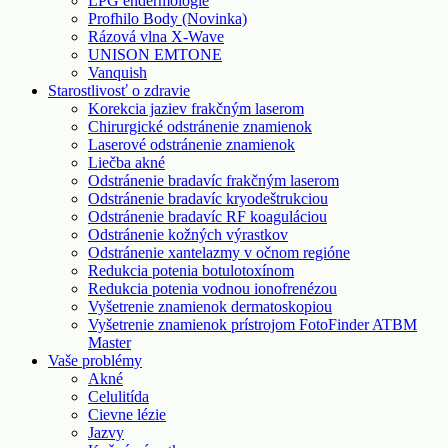
LPG endermologie
Profhilo Body (Novinka)
Rázová vlna X-Wave
UNISON EMTONE
Vanquish
Starostlivosť o zdravie
Korekcia jaziev frakčným laserom
Chirurgické odstránenie znamienok
Laserové odstránenie znamienok
Liečba akné
Odstránenie bradavíc frakčným laserom
Odstránenie bradavíc kryodeštrukciou
Odstránenie bradavíc RF koaguláciou
Odstránenie kožných výrastkov
Odstránenie xantelazmy v očnom regióne
Redukcia potenia botulotoxínom
Redukcia potenia vodnou ionofrenézou
Vyšetrenie znamienok dermatoskopiou
Vyšetrenie znamienok prístrojom FotoFinder ATBM
Master
Vaše problémy
Akné
Celulitída
Cievne lézie
Jazvy