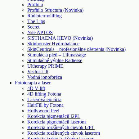
Profhilo
Profhilo Structura (Novinka)
Rádiotermolifting
The Lips
Secret
Nite APTOS
SISTHAEMA HEVO (Novinka)
Skinbooster Hydrobalance
SkinCeuticals – profesionálne ošetrenia (Novinka)
Stimulácia pleti – Liftmassage
Stimulačné výplne Radiesse
Ultherapy PRIME
Vector Lift
Vodná ionoforéza
Fototerapia a laser
4D V-lift
4D lifting Fotona
Laserová epilácia
HairFill by Fotona
Hollywood Peel
Korekcia pigmentácií I2PL
Korekcia pigmentácií laserom
Korekcia rozšírených cievok I2PL
Korekcia rozšírených cievok laserom
Korekcia jaziev frakčným laserom