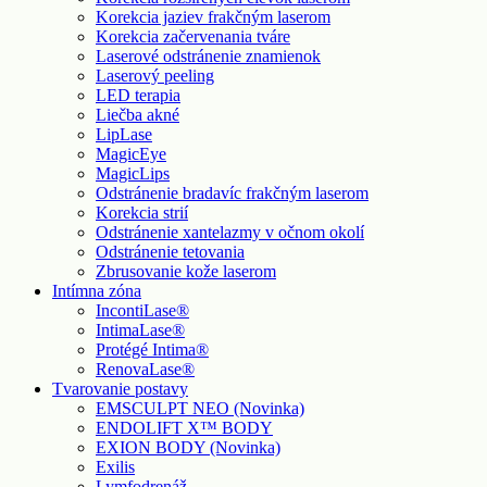
Korekcia jaziev frakčným laserom
Korekcia začervenania tváre
Laserové odstránenie znamienok
Laserový peeling
LED terapia
Liečba akné
LipLase
MagicEye
MagicLips
Odstránenie bradavíc frakčným laserom
Korekcia strií
Odstránenie xantelazmy v očnom okolí
Odstránenie tetovania
Zbrusovanie kože laserom
Intímna zóna
IncontiLase®
IntimaLase®
Protégé Intima®
RenovaLase®
Tvarovanie postavy
EMSCULPT NEO (Novinka)
ENDOLIFT X™ BODY
EXION BODY (Novinka)
Exilis
Lymfodrenáž