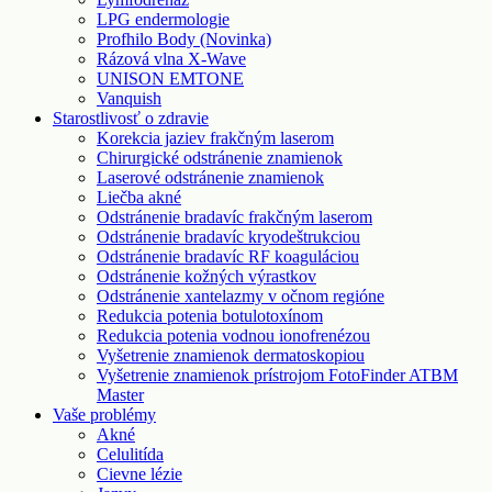
LPG endermologie
Profhilo Body (Novinka)
Rázová vlna X-Wave
UNISON EMTONE
Vanquish
Starostlivosť o zdravie
Korekcia jaziev frakčným laserom
Chirurgické odstránenie znamienok
Laserové odstránenie znamienok
Liečba akné
Odstránenie bradavíc frakčným laserom
Odstránenie bradavíc kryodeštrukciou
Odstránenie bradavíc RF koaguláciou
Odstránenie kožných výrastkov
Odstránenie xantelazmy v očnom regióne
Redukcia potenia botulotoxínom
Redukcia potenia vodnou ionofrenézou
Vyšetrenie znamienok dermatoskopiou
Vyšetrenie znamienok prístrojom FotoFinder ATBM
Master
Vaše problémy
Akné
Celulitída
Cievne lézie