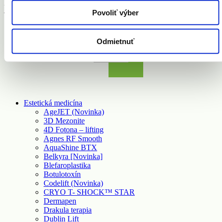
taktiež naplniť skutkovú podstatu trestného činu podľa § 283
Povoliť výber
Trestného zákona (Porušovanie autorského práva).
Odmietnuť
Estetická medicína
AgeJET (Novinka)
3D Mezonite
4D Fotona – lifting
Agnes RF Smooth
AquaShine BTX
Belkyra [Novinka]
Blefaroplastika
Botulotoxín
Codelift (Novinka)
CRYO T- SHOCK™ STAR
Dermapen
Drakula terapia
Dublin Lift