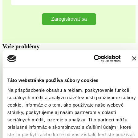
Zaregistrovať sa
Vaše problémy
Akné
Celulitída
Kožné výrastky
Pery
Táto webstránka používa súbory cookies
Pleť
Strie
Na prispôsobenie obsahu a reklám, poskytovanie funkcií
Ochlpenie
Telo
sociálnych médií a analýzu návštevnosti používame súbory
Vrásky
cookie. Informácie o tom, ako používate naše webové
Cievne lézie
stránky, poskytujeme aj našim partnerom v oblasti
Opaľovanie
Potenie
sociálnych médií, inzercie a analýzy. Títo partneri môžu
Znamienka
príslušné informácie skombinovať s ďalšími údajmi, ktoré
Jazvy
ste im poskytli alebo ktoré od vás získali, keď ste používali
Pigmentové škvrny