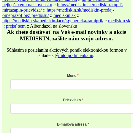
nejlepší cenu na slovensku
::
https://mediskin.sk/mediskin-kúpiť-
mirtazapin-prievidza/
::
https://mediskin.sk/mediskin-predaj-
omeprazol-bez-predpisu/
::
mediskin.sk
::
https://mediskin.sk/mediskin-lacné-generická-ramipril/
::
mediskin.sk
::
prejsť sem
::
Albendazol na slovensku
Ak chete dostávať na Váš e-mail novinky a akcie
MEDISKIN, zašlite nám svoju adresu.
Súhlasím s posielaním akciových ponúk elektronickou formou v
súlade s
týmito podmienkami
.
Meno
Priezvisko
E-mailová adresa