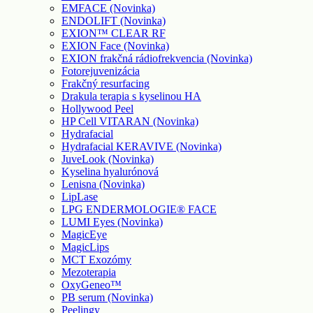
EMFACE (Novinka)
ENDOLIFT (Novinka)
EXION™ CLEAR RF
EXION Face (Novinka)
EXION frakčná rádiofrekvencia (Novinka)
Fotorejuvenizácia
Frakčný resurfacing
Drakula terapia s kyselinou HA
Hollywood Peel
HP Cell VITARAN (Novinka)
Hydrafacial
Hydrafacial KERAVIVE (Novinka)
JuveLook (Novinka)
Kyselina hyalurónová
Lenisna (Novinka)
LipLase
LPG ENDERMOLOGIE® FACE
LUMI Eyes (Novinka)
MagicEye
MagicLips
MCT Exozómy
Mezoterapia
OxyGeneo™
PB serum (Novinka)
Peelingy