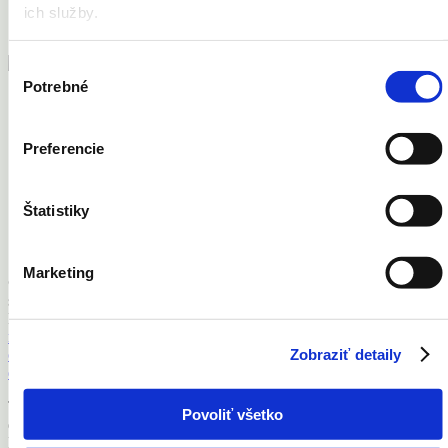
Ruky
ich služby.
Tetovanie
Výber
Potrebné
súhlasu
Vernostná karta
Preferencie
Kontakt
Cenník
Newsletter
Štatistiky
Facebook
Instagram
Marketing
© 2018 MEDISKIN s.r.o. všetky práva vyhradené | MEDISKIN
s.r.o., Mýtna 5, 811 07 Bratislava
M:
+421 0903 029 754
| M:
+421 905 327 010
|
mediskin@mediskin.sk
|
Ochrana osobných údajov
|
Všeobecné
Zobraziť detaily
obchodné podmienky
|
Žiadosť o zaslanie výpisu zo zdravotnej
dokumentácie
Texty zverejnené na tejto webstránke sú výsledkom tvorivej
Povoliť všetko
duševnej činnosti, pričom ich použitie bez súhlasu spoločnosti
MEDISKIN s.r.o. môže spôsobiť porušenie autorského zákona a