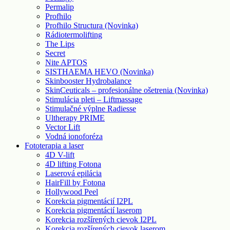
Permalip
Profhilo
Profhilo Structura (Novinka)
Rádiotermolifting
The Lips
Secret
Nite APTOS
SISTHAEMA HEVO (Novinka)
Skinbooster Hydrobalance
SkinCeuticals – profesionálne ošetrenia (Novinka)
Stimulácia pleti – Liftmassage
Stimulačné výplne Radiesse
Ultherapy PRIME
Vector Lift
Vodná ionoforéza
Fototerapia a laser
4D V-lift
4D lifting Fotona
Laserová epilácia
HairFill by Fotona
Hollywood Peel
Korekcia pigmentácií I2PL
Korekcia pigmentácií laserom
Korekcia rozšírených cievok I2PL
Korekcia rozšírených cievok laserom