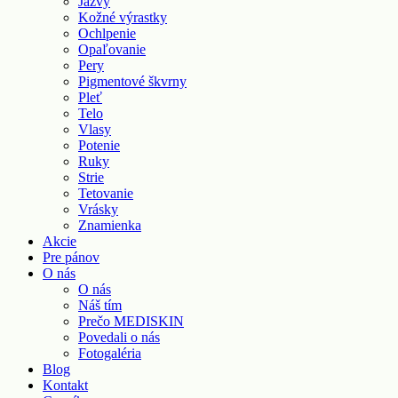
Jazvy
Kožné výrastky
Ochlpenie
Opaľovanie
Pery
Pigmentové škvrny
Pleť
Telo
Vlasy
Potenie
Ruky
Strie
Tetovanie
Vrásky
Znamienka
Akcie
Pre pánov
O nás
O nás
Náš tím
Prečo MEDISKIN
Povedali o nás
Fotogaléria
Blog
Kontakt