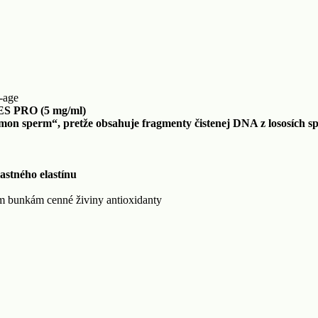
-age
S PRO (5 mg/ml)
perm“, pretže obsahuje fragmenty čistenej DNA z lososích sp
astného elastínu
m bunkám cenné živiny antioxidanty