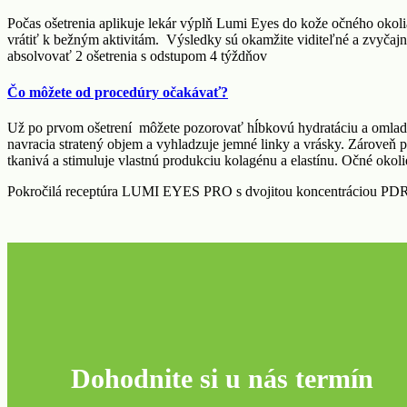
Počas ošetrenia aplikuje lekár výplň Lumi Eyes do kože očného okoli
vrátiť k bežným aktivitám. Výsledky sú okamžite viditeľné a zvyčajn
absolvovať 2 ošetrenia s odstupom 4 týždňov
Čo môžete od procedúry očakávať?
Už po prvom ošetrení môžete pozorovať hĺbkovú hydratáciu a omlade
navracia stratený objem a vyhladzuje jemné linky a vrásky. Zároveň 
tkanivá a stimuluje vlastnú produkciu kolagénu a elastínu. Očné okolie
Pokročilá receptúra LUMI EYES PRO s dvojitou koncentráciou PDRN 
Dohodnite si u nás termín