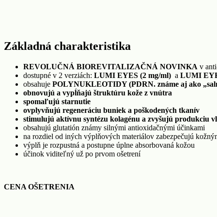
Základná charakteristika
REVOLUČNÁ BIOREVITALIZAČNÁ NOVINKA
v anti
dostupné v 2 verziách:
LUMI EYES (2 mg/ml)
a
LUMI EYE
obsahuje
POLYNUKLEOTIDY (PDRN. známe aj ako „salmon s
obnovujú a vypĺňajú štruktúru kože z vnútra
spomaľujú starnutie
ovplyvňujú regeneráciu buniek a poškodených tkanív
stimulujú aktívnu syntézu kolagénu a zvyšujú produkciu vl
obsahujú glutatión známy silnými antioxidačnými účinkami
na rozdiel od iných výplňových materiálov zabezpečujú kožný
výplň je rozpustná a postupne úplne absorbovaná kožou
účinok viditeľný už po prvom ošetrení
CENA OŠETRENIA