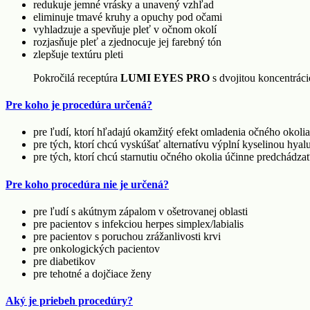
redukuje jemné vrásky a unavený vzhľad
eliminuje tmavé kruhy a opuchy pod očami
vyhladzuje a spevňuje pleť v očnom okolí
rozjasňuje pleť a zjednocuje jej farebný tón
zlepšuje textúru pleti
Pokročilá receptúra
LUMI EYES PRO
s dvojitou koncentrác
Pre koho je procedúra určená?
pre ľudí, ktorí hľadajú okamžitý efekt omladenia očného okolia
pre tých, ktorí chcú vyskúšať alternatívu výplní kyselinou hya
pre tých, ktorí chcú starnutiu očného okolia účinne predchádza
Pre koho procedúra nie je určená?
pre ľudí s akútnym zápalom v ošetrovanej oblasti
pre pacientov s infekciou herpes simplex/labialis
pre pacientov s poruchou zrážanlivosti krvi
pre onkologických pacientov
pre diabetikov
pre tehotné a dojčiace ženy
Aký je priebeh procedúry?