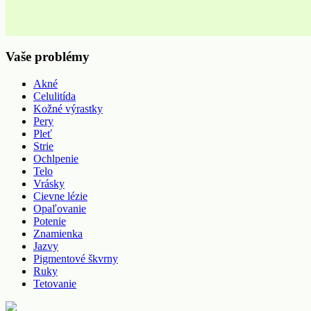
Vaše problémy
Akné
Celulitída
Kožné výrastky
Pery
Pleť
Strie
Ochlpenie
Telo
Vrásky
Cievne lézie
Opaľovanie
Potenie
Znamienka
Jazvy
Pigmentové škvrny
Ruky
Tetovanie