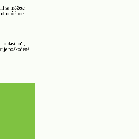
ení sa môžete
t odporúčame
oblasti očí,
eruje poškodené