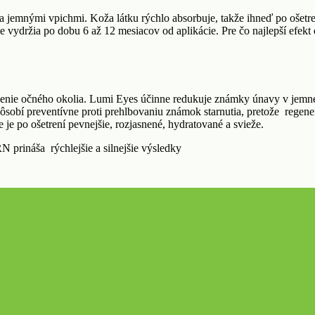
a jemnými vpichmi. Koža látku rýchlo absorbuje, takže ihneď po ošetr
e vydržia po dobu 6 až 12 mesiacov od aplikácie. Pre čo najlepší efek
nie očného okolia. Lumi Eyes účinne redukuje známky únavy v jemnej 
pôsobí preventívne proti prehlbovaniu známok starnutia, pretože regen
 je po ošetrení pevnejšie, rozjasnené, hydratované a svieže.
prináša rýchlejšie a silnejšie výsledky