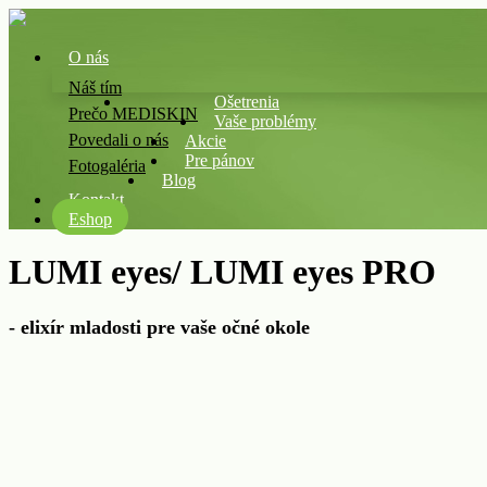
O nás
Náš tím
Ošetrenia
Prečo MEDISKIN
Vaše problémy
Povedali o nás
Akcie
Pre pánov
Fotogaléria
Blog
Kontakt
Eshop
LUMI eyes/ LUMI eyes PRO
- elixír mladosti pre vaše očné okole