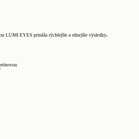
iou LUMI EYES prináša rýchlejšie a silnejšie výsledky
.
lurónovou
ť