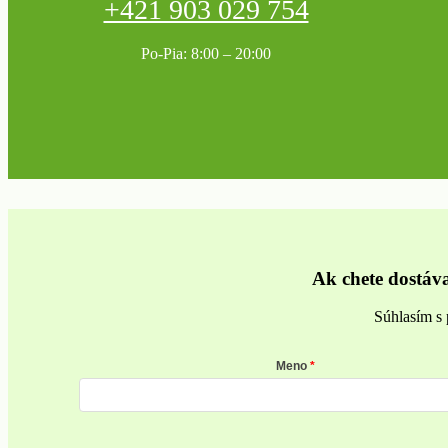
+421 903 029 754
Po-Pia: 8:00 – 20:00
Ak chete dostáv
Súhlasím s 
Meno